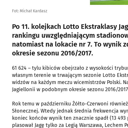
Fot: Michał Kardasz
Po 11. kolejkach Lotto Ekstraklasy Jag
rankingu uwzględniającym stadionow
natomiast na lokacie nr 7. To wynik
okresie sezonu 2016/2017.
61 624 – tylu kibiców obejrzało z wysokości tryb
własnym terenie w trwającym sezonie Lotto Ekstr
widzów na każdym meczu wicemistrzów Polski. Na
Jagiellonii w podobnym okresie sezonu 2016/2017 
Rok temu w październiku Żółto-Czerwoni również 
Słonecznej. Wtedy jednak średnia frekwencja wy
koniec końców wynik ten znacznie spadł (13 493 po
plasował Jagę tylko za Legią Warszawa, Lechem P