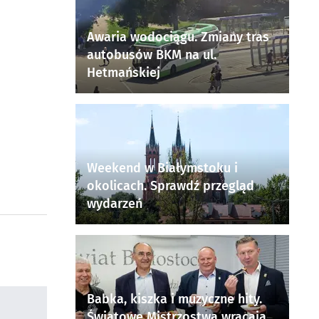
Awaria wodociągu. Zmiany tras
autobusów BKM na ul.
Hetmańskiej
Weekend w Białymstoku i
okolicach. Sprawdź przegląd
wydarzeń
Babka, kiszka i muzyczne hity.
Światowe Mistrzostwa wracają