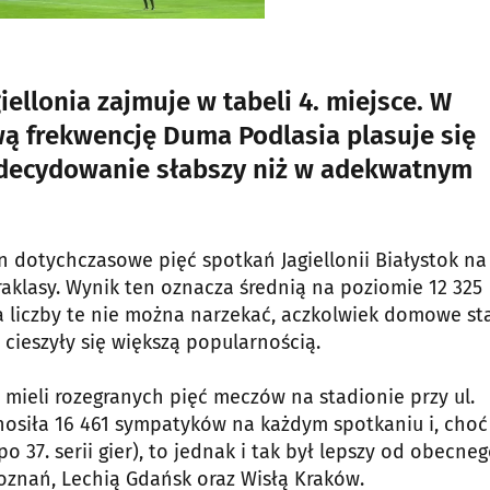
iellonia zajmuje w tabeli 4. miejsce. W
ą frekwencję Duma Podlasia plasuje się
 zdecydowanie słabszy niż w adekwatnym
un dotychczasowe pięć spotkań Jagiellonii Białystok na
aklasy. Wynik ten oznacza średnią na poziomie 12 325
 liczby te nie można narzekać, aczkolwiek domowe sta
cieszyły się większą popularnością.
mieli rozegranych pięć meczów na stadionie przy ul.
nosiła 16 461 sympatyków na każdym spotkaniu i, choć
 37. serii gier), to jednak i tak był lepszy od obecneg
oznań, Lechią Gdańsk oraz Wisłą Kraków.