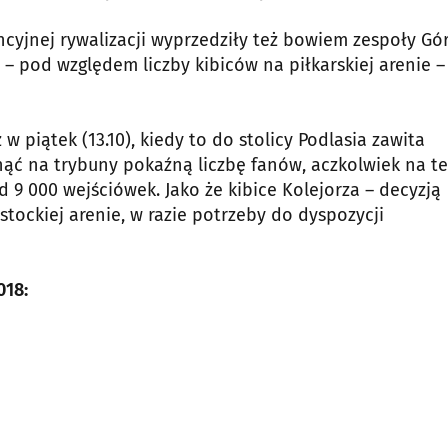
encyjnej rywalizacji wyprzedziły też bowiem zespoły Gó
 – pod względem liczby kibiców na piłkarskiej arenie –
w piątek (13.10), kiedy to do stolicy Podlasia zawita
nąć na trybuny pokaźną liczbę fanów, aczkolwiek na t
 9 000 wejściówek. Jako że kibice Kolejorza – decyzją
ostockiej arenie, w razie potrzeby do dyspozycji
018: