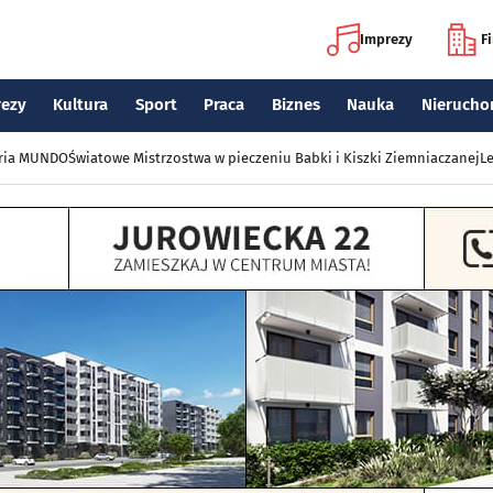
Imprezy
F
rezy
Kultura
Sport
Praca
Biznes
Nauka
Nierucho
eria MUNDO
Światowe Mistrzostwa w pieczeniu Babki i Kiszki Ziemniaczanej
Le