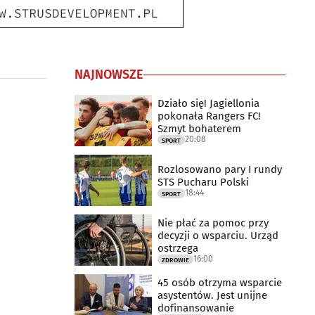
NAJNOWSZE
Działo się! Jagiellonia
pokonała Rangers FC!
Szmyt bohaterem
20:08
SPORT
Rozlosowano pary I rundy
STS Pucharu Polski
18:44
SPORT
Nie płać za pomoc przy
decyzji o wsparciu. Urząd
ostrzega
16:00
ZDROWIE
45 osób otrzyma wsparcie
asystentów. Jest unijne
dofinansowanie