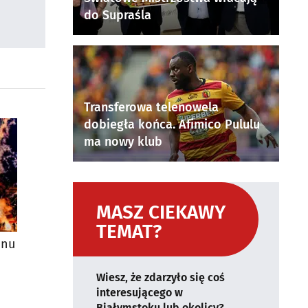
do Supraśla
Transferowa telenowela
dobiegła końca. Afimico Pululu
ma nowy klub
MASZ CIEKAWY
TEMAT?
onu
Wiesz, że zdarzyło się coś
interesującego w
Białymstoku lub okolicy?