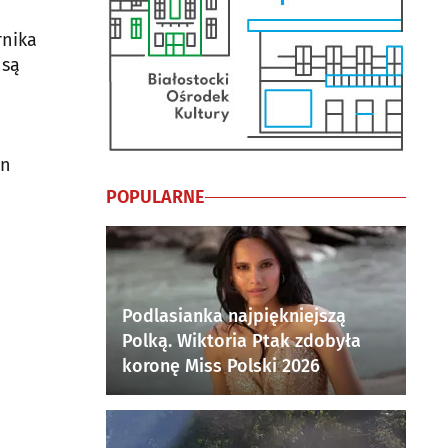
rnika
 są
en
POPULARNE
Podlasianka najpiękniejszą
Polką. Wiktoria Ptak zdobyła
koronę Miss Polski 2026