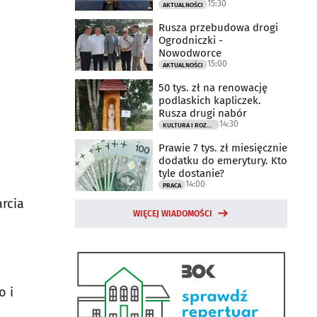
15:30
AKTUALNOŚCI
Rusza przebudowa drogi
Ogrodniczki -
Nowodworce
15:00
AKTUALNOŚCI
50 tys. zł na renowację
podlaskich kapliczek.
Rusza drugi nabór
14:30
KULTURA I ROZRYWKA
Prawie 7 tys. zł miesięcznie
dodatku do emerytury. Kto
tyle dostanie?
14:00
PRACA
rcia
WIĘCEJ WIADOMOŚCI
o i