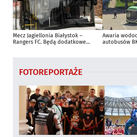
Mecz Jagiellonia Białystok –
Awaria wodoc
Rangers FC. Będą dodatkowe
autobusów BK
autobusy dla kibiców
FOTOREPORTAŻE