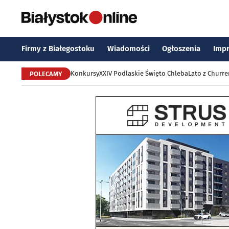
Firmy z Białegostoku
Wiadomości
Ogłoszenia
Imp
Konkursy
XXIV Podlaskie Święto Chleba
Lato z Churr
POLECAMY