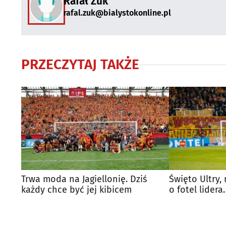
Rafał Żuk
rafal.zuk@bialystokonline.pl
PRZECZYTAJ TAKŻE
Trwa moda na Jagiellonię. Dziś
Święto Ultry,
każdy chce być jej kibicem
o fotel lider
Motor