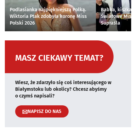
Podlasianka najpiękniejszą Polką.
Babka, kiszka i
Wiktoria Ptak zdobyła koronę Miss
Światowe Mistr
Polski 2026
Supraśla
MASZ CIEKAWY TEMAT?
Wiesz, że zdarzyło się coś interesującego w
Białymstoku lub okolicy? Chcesz abyśmy
o czymś napisali?
NAPISZ DO NAS