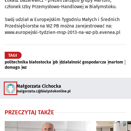
Łukasz Bazarewicz - prezes zarządu grupy Martom,
członek Izby Przemysłowo-Handlowej w Białymstoku.
Swój udział w Europejskim Tygodniu Małych i Średnich
Przedsiębiorstw na WZ PB można zarejestrować na:
www.europejski-tydzien-msp-2013-na-wz-pb.evenea.pl
TAGI
politechnika białostocka
pb
działalność gospodarcza
martom
domago
wz
Małgorzata Cichocka
malgorzata.c@bialystokonline.pl
PRZECZYTAJ TAKŻE