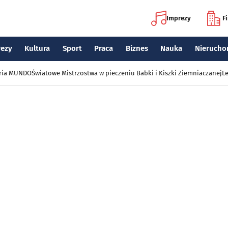
Imprezy
F
rezy
Kultura
Sport
Praca
Biznes
Nauka
Nierucho
eria MUNDO
Światowe Mistrzostwa w pieczeniu Babki i Kiszki Ziemniaczanej
Le