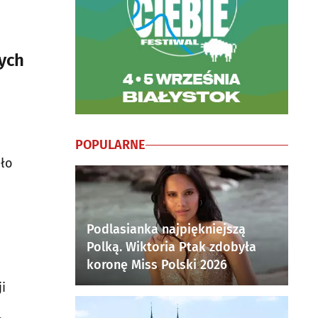
ych
POPULARNE
oło
Podlasianka najpiękniejszą
Polką. Wiktoria Ptak zdobyła
koronę Miss Polski 2026
i