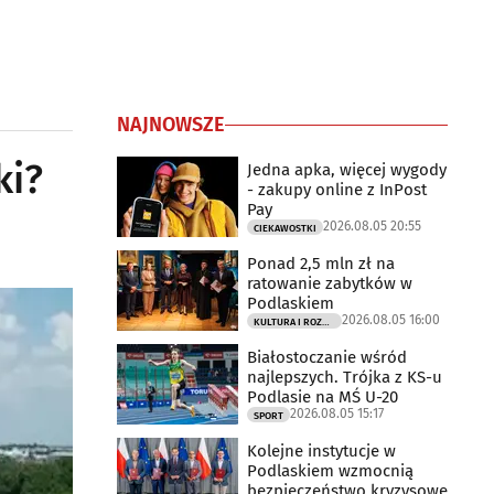
NAJNOWSZE
ki?
Jedna apka, więcej wygody
- zakupy online z InPost
Pay
2026.08.05 20:55
CIEKAWOSTKI
Ponad 2,5 mln zł na
ratowanie zabytków w
Podlaskiem
2026.08.05 16:00
KULTURA I ROZRYWKA
Białostoczanie wśród
najlepszych. Trójka z KS-u
Podlasie na MŚ U-20
2026.08.05 15:17
SPORT
Kolejne instytucje w
Podlaskiem wzmocnią
bezpieczeństwo kryzysowe