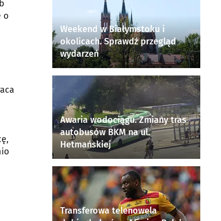
ub
ę o
Weekend w Białymstoku i
okolicach. Sprawdź przegląd
wydarzeń
raca
Awaria wodociągu. Zmiany tras
autobusów BKM na ul.
ę,
Hetmańskiej
nio
Transferowa telenowela
u