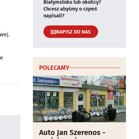
Białymstoku lub okolicy?
Chcesz abyśmy o czymś
napisali?
NAPISZ DO NAS
wej.
ce
POLECAMY
Auto Jan Szerenos -