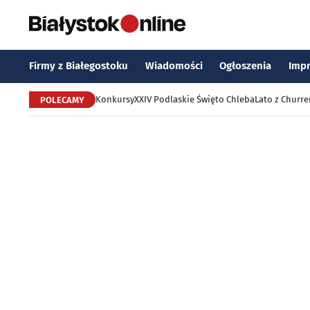
Firmy z Białegostoku
Wiadomości
Ogłoszenia
Imp
Konkursy
XXIV Podlaskie Święto Chleba
Lato z Churr
POLECAMY