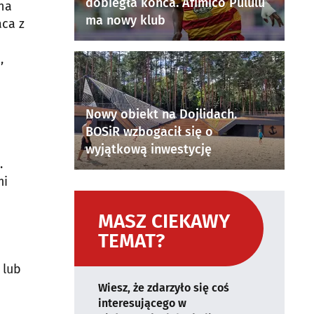
dobiegła końca. Afimico Pululu
na
ma nowy klub
ca z
,
Nowy obiekt na Dojlidach.
BOSiR wzbogacił się o
wyjątkową inwestycję
.
mi
MASZ CIEKAWY
TEMAT?
 lub
Wiesz, że zdarzyło się coś
interesującego w