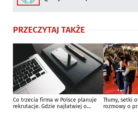
PRZECZYTAJ TAKŻE
Co trzecia firma w Polsce planuje
Tłumy, setki o
rekrutacje. Gdzie najłatwiej o
rozmowy o prz
pracę?
wyglądały Tar