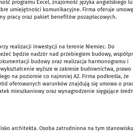
ść programu Excel, znajomość języka angielskiego l
re umiejętności komunikacyjne. Firma oferuje umow
iny pracy oraz pakiet benefitów pozapłacowych.
y realizacji inwestycji na terenie Niemiec. Do
eżeć będzie nadzór nad przebiegiem budowy, współp
kumentacji budowy oraz realizacja harmonogramu i
 wykształcenie wyższe w zakresie budownictwa, prawo
iego na poziomie co najmniej A2. Firma podkreśla, że
ród oferowanych warunków znajdują się umowa o prac
tek mieszkaniowy oraz wynagrodzenie sięgające śred
sko architekta. Osoba zatrudniona na tym stanowisk