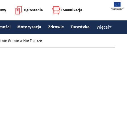
irmy
Ogłoszenia
Komunikacja
mości
Motoryzacja
Zdrowie
Turystyka
Więcej
tnie Granie w Nie Teatrze