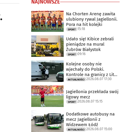
NAJNOWSZE
.
Na Chorten Arenę zawita
ulubiony rywal Jagiellonii.
Pora na hit kolejki
15:18
SPORT
Udało się! Kibice zebrali
pieniądze na mural
Żubrów Białystok
09:16
SPORT
Kolejne osoby nie
wjechały do Polski.
Kontrole na granicy z Litwą
2026.08.07 17:30
trwają
AKTUALNOŚCI
Jagiellonia przekłada swój
ligowy mecz
2026.08.07 15:15
SPORT
Dodatkowe autobusy na
mecz Jagiellonii z
Widzewem Łódź
2026.08.07 15:00
AKTUALNOŚCI