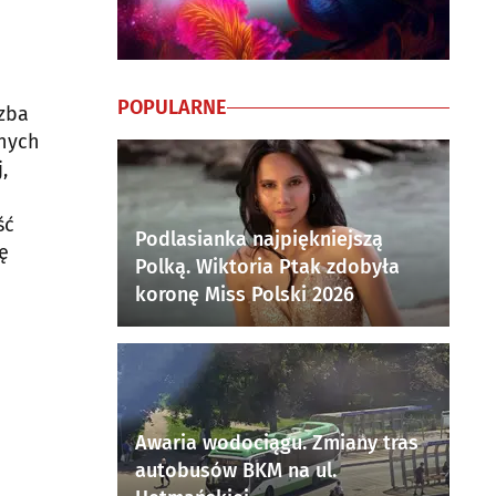
POPULARNE
zba
anych
,
ść
Podlasianka najpiękniejszą
ę
Polką. Wiktoria Ptak zdobyła
koronę Miss Polski 2026
Awaria wodociągu. Zmiany tras
autobusów BKM na ul.