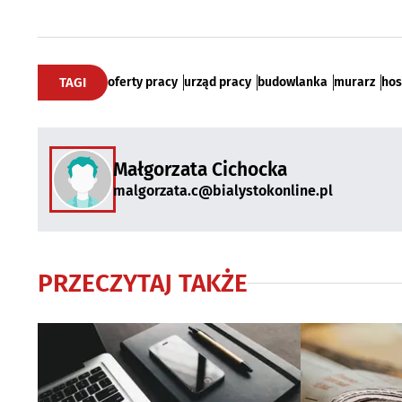
TAGI
oferty pracy
urząd pracy
budowlanka
murarz
hos
Małgorzata Cichocka
malgorzata.c@bialystokonline.pl
PRZECZYTAJ TAKŻE