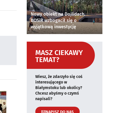
Nowy obiekt na Dojlidach.
BOSiR wzbogacił się o
wyjątkową inwestycję
MASZ CIEKAWY
TEMAT?
Wiesz, że zdarzyło się coś
interesującego w
Białymstoku lub okolicy?
Chcesz abyśmy o czymś
napisali?
NAPISZ DO NAS