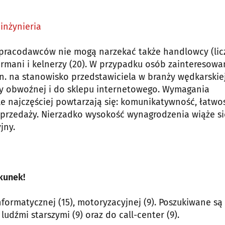
inżynieria
y pracodawców nie mogą narzekać także handlowcy (lic
barmani i kelnerzy (20). W przypadku osób zainteresow
in. na stanowisko przedstawiciela w branży wędkarskiej
ży obwoźnej i do sklepu internetowego. Wymagania
e najczęściej powtarzają się: komunikatywność, łatwo
przedaży. Nierzadko wysokość wynagrodzenia wiąże si
jny.
ekunek!
formatycznej (15), motoryzacyjnej (9). Poszukiwane są
ludźmi starszymi (9) oraz do call-center (9).