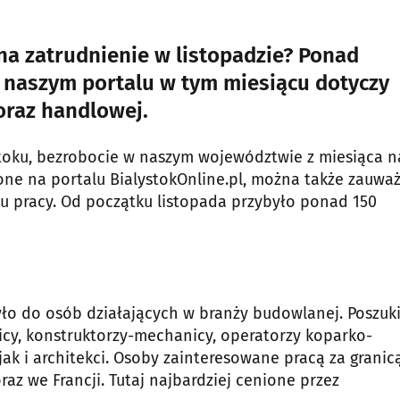
na zatrudnienie w listopadzie? Ponad
 naszym portalu w tym miesiącu dotyczy
oraz handlowej.
toku, bezrobocie w naszym województwie z miesiąca n
one na portalu BialystokOnline.pl, można także zauważ
u pracy. Od początku listopada przybyło ponad 150
yło do osób działających w branży budowlanej. Poszuk
nicy, konstruktorzy-mechanicy, operatorzy koparko-
 jak i architekci. Osoby zainteresowane pracą za granic
az we Francji. Tutaj najbardziej cenione przez