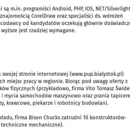
są m.in. programiści Android, PHP, IOS, NET/Silverlight
 znajomością CorelDraw oraz specjaliści ds. wdrożeń
acodawcy od kandydatów oczekują głównie doświadcz
wyższe jest rzadziej wymagane.
swojej stronie internetowej (www.pup.bialystok.pl)
h miejsc pracy w regionie. Biorąc pod uwagę oferty z
ków fizycznych (przykładowo, firma Vito Tomasz Świde
ia i mycia samochodów maszynowo oraz prania tapicer
zy, krawcowe, piekarze i robotnicy budowlani.
ykładu, firma Bison Chucks zatrudni 10 konstruktorów-
 techniczne mechaniczne).