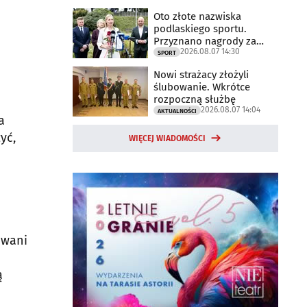
Oto złote nazwiska
podlaskiego sportu.
Przyznano nagrody za
2026.08.07 14:30
2025 rok
SPORT
Nowi strażacy złożyli
ślubowanie. Wkrótce
rozpoczną służbę
2026.08.07 14:04
AKTUALNOŚCI
a
yć,
WIĘCEJ WIADOMOŚCI
iwani
ą