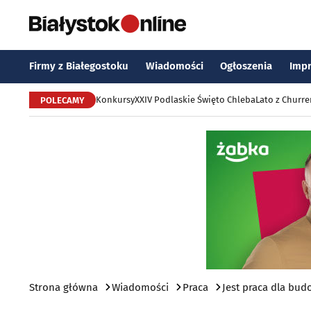
Firmy z Białegostoku
Wiadomości
Ogłoszenia
Imp
Konkursy
XXIV Podlaskie Święto Chleba
Lato z Churr
POLECAMY
Strona główna
Wiadomości
Praca
Jest praca dla bu