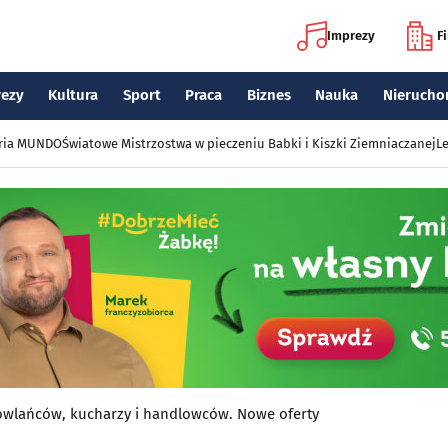
Imprezy
F
rezy
Kultura
Sport
Praca
Biznes
Nauka
Nierucho
eria MUNDO
Światowe Mistrzostwa w pieczeniu Babki i Kiszki Ziemniaczanej
Le
dowlańców, kucharzy i handlowców. Nowe oferty