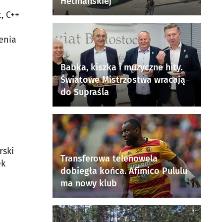
Hetmańskiej
, C++
enia
Babka, kiszka i muzyczne hity.
Światowe Mistrzostwa wracają
do Supraśla
rski
Transferowa telenowela
ek
dobiegła końca. Afimico Pululu
ma nowy klub