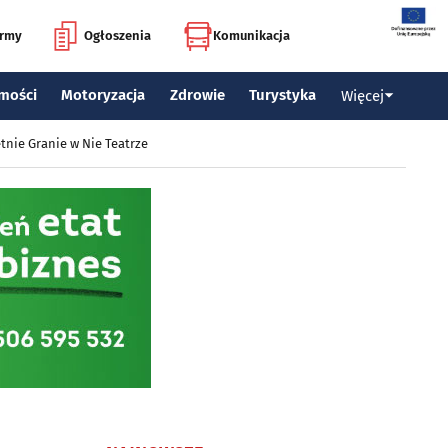
irmy
Ogłoszenia
Komunikacja
mości
Motoryzacja
Zdrowie
Turystyka
Więcej
tnie Granie w Nie Teatrze