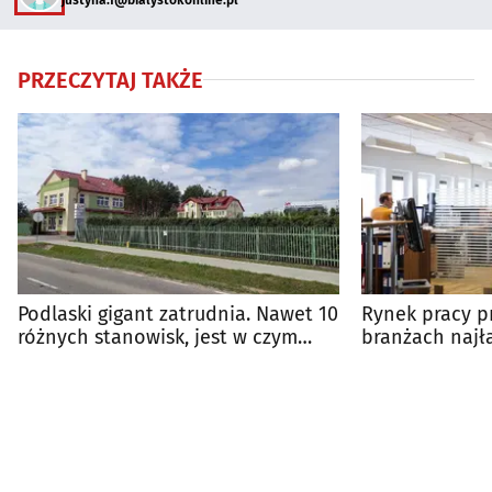
justyna.f@bialystokonline.pl
PRZECZYTAJ TAKŻE
Podlaski gigant zatrudnia. Nawet 10
Rynek pracy p
różnych stanowisk, jest w czym
branżach najła
wybierać
etat