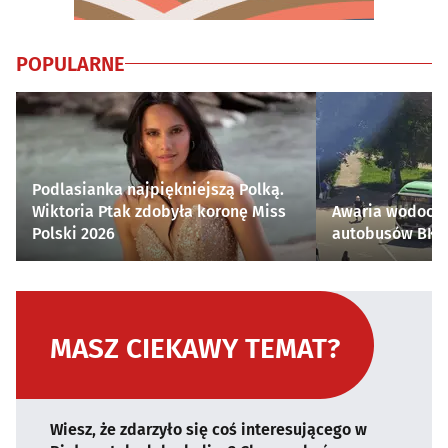
POPULARNE
Podlasianka najpiękniejszą Polką.
Wiktoria Ptak zdobyła koronę Miss
Awaria wodocią
Polski 2026
autobusów BKM 
MASZ CIEKAWY TEMAT?
Wiesz, że zdarzyło się coś interesującego w