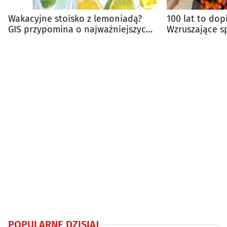
Wakacyjne stoisko z lemoniadą?
100 lat to dop
GIS przypomina o najważniejszych
Wzruszające sp
zasadach
emerytką UwB
POPULARNE DZISIAJ