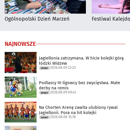
Ogólnopolski Dzień Marzeń
Festiwal Kalejdo
NAJNOWSZE
Jagiellonia zatrzymana. W hicie kolejki górą
łódzki Widzew
2026.08.09 22:23
SPORT
Podlascy III-ligowcy bez zwycięstwa. Małe
derby na remis
2026.08.09 09:43
SPORT
Na Chorten Arenę zawita ulubiony rywal
Jagiellonii. Pora na hit kolejki
2026.08.08 15:18
SPORT