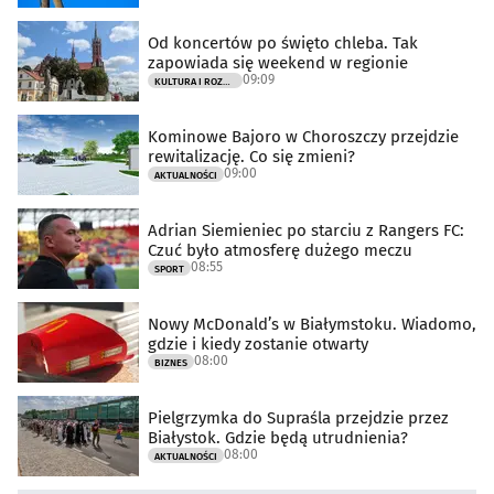
Od koncertów po święto chleba. Tak
zapowiada się weekend w regionie
09:09
KULTURA I ROZRYWKA
Kominowe Bajoro w Choroszczy przejdzie
rewitalizację. Co się zmieni?
09:00
AKTUALNOŚCI
Adrian Siemieniec po starciu z Rangers FC:
Czuć było atmosferę dużego meczu
08:55
SPORT
Nowy McDonald’s w Białymstoku. Wiadomo,
gdzie i kiedy zostanie otwarty
08:00
BIZNES
Pielgrzymka do Supraśla przejdzie przez
Białystok. Gdzie będą utrudnienia?
08:00
AKTUALNOŚCI