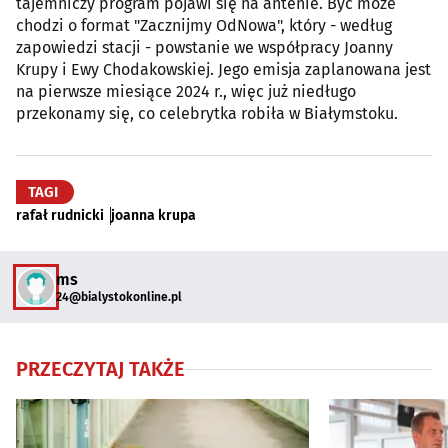
tajemniczy program pojawi się na antenie. Być może
chodzi o format "Zacznijmy OdNowa", który - według
zapowiedzi stacji - powstanie we współpracy Joanny
Krupy i Ewy Chodakowskiej. Jego emisja zaplanowana jest
na pierwsze miesiące 2024 r., więc już niedługo
przekonamy się, co celebrytka robiła w Białymstoku.
TAGI
rafał rudnicki
joanna krupa
ms
24@bialystokonline.pl
PRZECZYTAJ TAKŻE