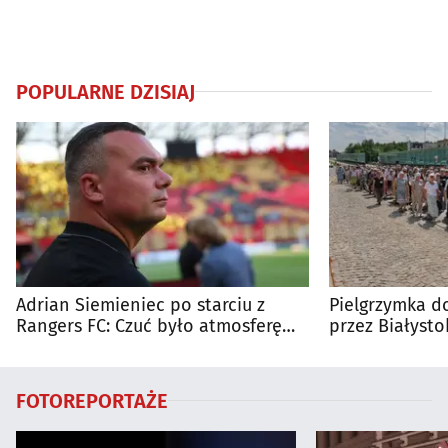
POPULARNE DZISIAJ
Adrian Siemieniec po starciu z
Pielgrzymka do
Rangers FC: Czuć było atmosferę
przez Białysto
dużego meczu
utrudnienia?
FOTOREPORTAŻE