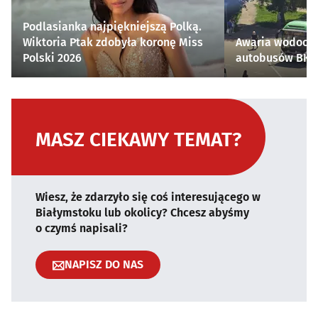
Podlasianka najpiękniejszą Polką.
Wiktoria Ptak zdobyła koronę Miss
Awaria wodocią
Polski 2026
autobusów BKM 
MASZ CIEKAWY TEMAT?
Wiesz, że zdarzyło się coś interesującego w
Białymstoku lub okolicy? Chcesz abyśmy
o czymś napisali?
NAPISZ DO NAS