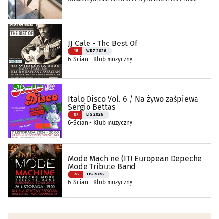
Andrzeja Myrchy
JJ Cale - The Best Of
18
WRZ 2026
6-Ścian - Klub muzyczny
Italo Disco Vol. 6 / Na żywo zaśpiewa
Sergio Bettas
07
LIS 2026
6-Ścian - Klub muzyczny
Mode Machine (IT) European Depeche
Mode Tribute Band
26
LIS 2026
6-Ścian - Klub muzyczny