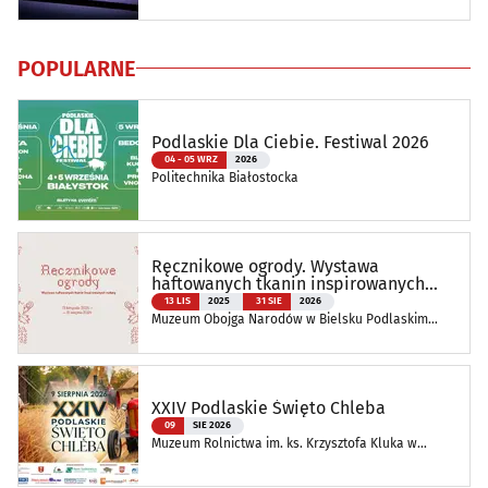
POPULARNE
Podlaskie Dla Ciebie. Festiwal 2026
04 - 05 WRZ
2026
Politechnika Białostocka
Ręcznikowe ogrody. Wystawa
haftowanych tkanin inspirowanych
naturą
13 LIS
2025
31 SIE
2026
Muzeum Obojga Narodów w Bielsku Podlaskim
Oddział Muzeum Podlaskiego w Białymstoku
XXIV Podlaskie Święto Chleba
09
SIE 2026
Muzeum Rolnictwa im. ks. Krzysztofa Kluka w
Ciechanowcu