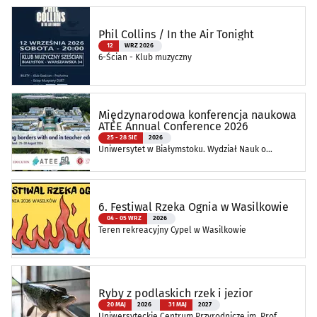
Phil Collins / In the Air Tonight
12
WRZ 2026
6-Ścian - Klub muzyczny
Międzynarodowa konferencja naukowa
ATEE Annual Conference 2026
25 - 28 SIE
2026
Uniwersytet w Białymstoku. Wydział Nauk o
Edukacji
6. Festiwal Rzeka Ognia w Wasilkowie
04 - 05 WRZ
2026
Teren rekreacyjny Cypel w Wasilkowie
Ryby z podlaskich rzek i jezior
20 MAJ
2026
31 MAJ
2027
Uniwersyteckie Centrum Przyrodnicze im. Prof.