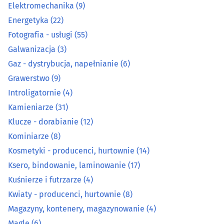
Elektromechanika
(9)
Kominiarze
(8)
Energetyka
(22)
Kosmetyki - producenci, hurtownie
(14)
Fotografia - usługi
(55)
Galwanizacja
(3)
Ksero, bindowanie, laminowanie
(17)
Gaz - dystrybucja, napełnianie
(6)
Grawerstwo
(9)
Kuśnierze i futrzarze
(4)
Introligatornie
(4)
Kamieniarze
(31)
Kwiaty - producenci, hurtownie
(8)
Klucze - dorabianie
(12)
Kominiarze
(8)
Magazyny, kontenery, magazynowanie
(4)
Kosmetyki - producenci, hurtownie
(14)
Magle
(6)
Ksero, bindowanie, laminowanie
(17)
Kuśnierze i futrzarze
(4)
Malowanie proszkowe
(8)
Kwiaty - producenci, hurtownie
(8)
Magazyny, kontenery, magazynowanie
(4)
Maszynopisanie, usługi sekretarskie
(0)
Magle
(6)