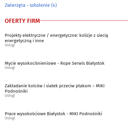
Surowce wtórne - skup, sprzedaż
(21)
Zwierzęta - szkolenie
(4)
Szklarze
(13)
OFERTY FIRM
Ślusarstwo
(15)
Projekty elektryczne / energetyczne: kolizje z siecią
energetyczną i inne
Usługi
Tapicerzy
(23)
Mycie wysokociśnieniowe - Rope Serwis Białystok
Telefony - naprawa
(9)
Usługi
Telekomunikacja - systemy, usługi
(15)
Zakładanie kolców i siatek przeciw ptakom – MIKI
Podnośniki
Telewizja kablowa, cyfrowa, naziemna
(10)
Usługi
Tworzywa sztuczne
(11)
Prace wysokościowe Białystok - MIKI Podnośniki
Usługi
Weterynarze
(28)