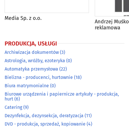
Elektromechanika
(9)
Energetyka
(22)
Media Sp. z o.o.
Andrzej Muśko
reklamowa
Fotografia - usługi
(55)
PRODUKCJA, USŁUGI
Galwanizacja
(3)
Archiwizacja dokumentów
(3)
Astrologia, wróżby, ezoteryka
(0)
Gaz - dystrybucja, napełnianie
(6)
Automatyka przemysłowa
(22)
Grawerstwo
(9)
Bielizna - producenci, hurtownie
(18)
Biura matrymonialne
(0)
Introligatornie
(4)
Biurowe urządzenia i papiernicze artykuły - produkcja,
hurt
(6)
Kamieniarze
(31)
Catering
(9)
Dezynfekcja, dezynsekcja, deratyzacja
(11)
Klucze - dorabianie
(12)
DVD - produkcja, sprzedaż, kopiowanie
(4)