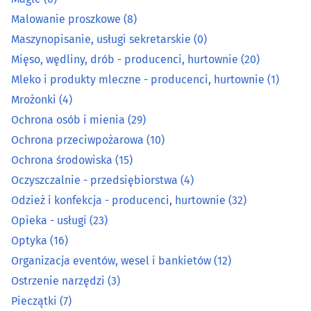
Malowanie proszkowe
(8)
Mięso, wędliny, drób - producenci, hurtownie
(20)
Maszynopisanie, usługi sekretarskie
(0)
Mleko i produkty mleczne - producenci, hurtownie
(1)
Mięso, wędliny, drób - producenci, hurtownie
(20)
Mleko i produkty mleczne - producenci, hurtownie
(1)
Mrożonki
(4)
Mrożonki
(4)
Ochrona osób i mienia
(29)
Ochrona osób i mienia
(29)
Ochrona przeciwpożarowa
(10)
Ochrona środowiska
(15)
Ochrona przeciwpożarowa
(10)
Oczyszczalnie - przedsiębiorstwa
(4)
Ochrona środowiska
(15)
Odzież i konfekcja - producenci, hurtownie
(32)
Opieka - usługi
(23)
Oczyszczalnie - przedsiębiorstwa
(4)
Optyka
(16)
Organizacja eventów, wesel i bankietów
(12)
Odzież i konfekcja - producenci, hurtownie
(32)
Ostrzenie narzędzi
(3)
Pieczątki
(7)
Opieka - usługi
(23)