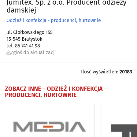
Jumitex. Sp. z o.o. Producent odzieży
Astrologia, wróżby, ezoteryka
damskiej
(0)
Odzież i konfekcja - producenci, hurtownie
Automatyka przemysłowa
(22)
ul. Ciołkowskiego 155
15-545 Białystok
Bielizna - producenci, hurtownie
(18)
tel. 85 741 41 98
Zgłoś do aktualizacji
Biura matrymonialne
(0)
Biurowe urządzenia i papiernicze artykuły - produkcja,
Ilość wyświetleń:
20183
hurt
(6)
ZOBACZ INNE -
ODZIEŻ I KONFEKCJA -
Catering
(9)
PRODUCENCI, HURTOWNIE
Dezynfekcja, dezynsekcja, deratyzacja
(11)
DVD - produkcja, sprzedaż, kopiowanie
(4)