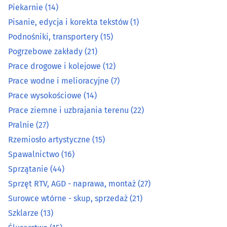
Piekarnie
(14)
Optyka
(16)
Pisanie, edycja i korekta tekstów
(1)
Podnośniki, transportery
(15)
Organizacja eventów, wesel i bankietów
(12)
Pogrzebowe zakłady
(21)
Prace drogowe i kolejowe
(12)
Ostrzenie narzędzi
(3)
Prace wodne i melioracyjne
(7)
Prace wysokościowe
(14)
Pieczątki
(7)
Prace ziemne i uzbrajania terenu
(22)
Piekarnie
(14)
Pralnie
(27)
Rzemiosło artystyczne
(15)
Pisanie, edycja i korekta tekstów
(1)
Spawalnictwo
(16)
Sprzątanie
(44)
Podnośniki, transportery
(15)
Sprzęt RTV, AGD - naprawa, montaż
(27)
Surowce wtórne - skup, sprzedaż
(21)
Pogrzebowe zakłady
(21)
Szklarze
(13)
Prace drogowe i kolejowe
(12)