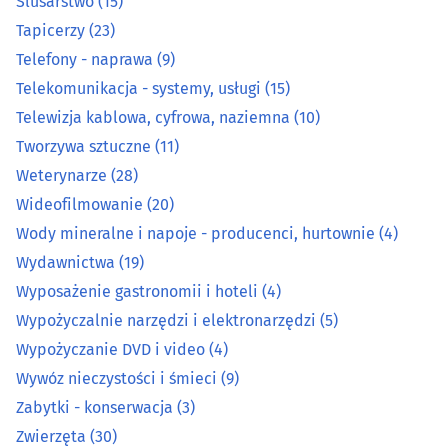
Ślusarstwo
(15)
Tapicerzy
(23)
Prace wodne i melioracyjne
(7)
Telefony - naprawa
(9)
Telekomunikacja - systemy, usługi
(15)
Prace wysokościowe
(14)
Telewizja kablowa, cyfrowa, naziemna
(10)
Tworzywa sztuczne
(11)
Prace ziemne i uzbrajania terenu
(22)
Weterynarze
(28)
Pralnie
(27)
Wideofilmowanie
(20)
Wody mineralne i napoje - producenci, hurtownie
(4)
Rzemiosło artystyczne
(15)
Wydawnictwa
(19)
Wyposażenie gastronomii i hoteli
(4)
Spawalnictwo
(16)
Wypożyczalnie narzędzi i elektronarzędzi
(5)
Wypożyczanie DVD i video
(4)
Sprzątanie
(44)
Wywóz nieczystości i śmieci
(9)
Zabytki - konserwacja
(3)
Sprzęt RTV, AGD - naprawa, montaż
(27)
Zwierzęta
(30)