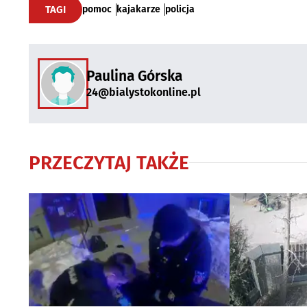
TAGI
pomoc
kajakarze
policja
Paulina Górska
24@bialystokonline.pl
PRZECZYTAJ TAKŻE