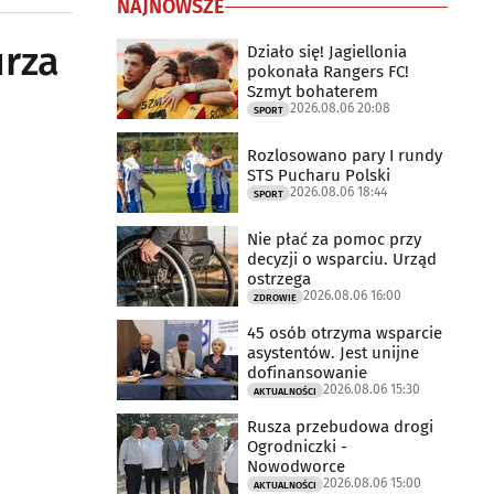
NAJNOWSZE
urza
Działo się! Jagiellonia
pokonała Rangers FC!
Szmyt bohaterem
2026.08.06 20:08
SPORT
Rozlosowano pary I rundy
STS Pucharu Polski
2026.08.06 18:44
SPORT
Nie płać za pomoc przy
decyzji o wsparciu. Urząd
ostrzega
2026.08.06 16:00
ZDROWIE
45 osób otrzyma wsparcie
asystentów. Jest unijne
dofinansowanie
2026.08.06 15:30
AKTUALNOŚCI
Rusza przebudowa drogi
Ogrodniczki -
Nowodworce
2026.08.06 15:00
AKTUALNOŚCI