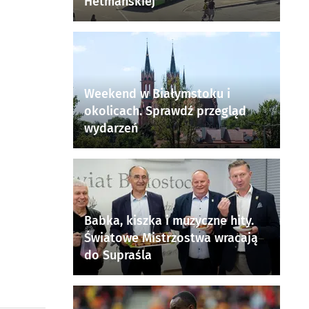
Hetmańskiej
Weekend w Białymstoku i
okolicach. Sprawdź przegląd
wydarzeń
Babka, kiszka i muzyczne hity.
Światowe Mistrzostwa wracają
do Supraśla