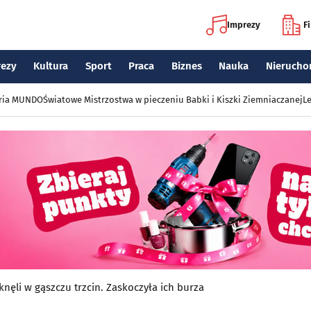
Imprezy
F
rezy
Kultura
Sport
Praca
Biznes
Nauka
Nierucho
eria MUNDO
Światowe Mistrzostwa w pieczeniu Babki i Kiszki Ziemniaczanej
Le
knęli w gąszczu trzcin. Zaskoczyła ich burza