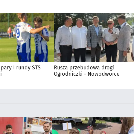
pary I rundy STS
Rusza przebudowa drogi
i
Ogrodniczki - Nowodworce