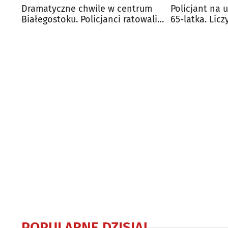
Dramatyczne chwile w centrum
Policjant na 
Białegostoku. Policjanci ratowali
65-latka. Lic
życie kobiety
POPULARNE DZISIAJ