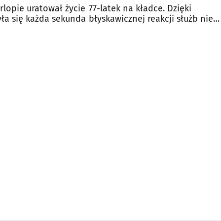
urlopie uratował życie
77-latek na kładce. Dzięki
zyła się każda sekunda
błyskawicznej reakcji służb nie
doszło do tragedii