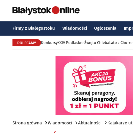
Firmy z Białegostoku
Wiadomości
Ogłoszenia
Imp
Konkursy
XXIV Podlaskie Święto Chleba
Lato z Churr
POLECAMY
Strona główna
Wiadomości
Aktualności
Kajakarze ut