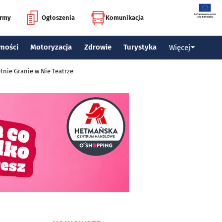
irmy
Ogłoszenia
Komunikacja
mości
Motoryzacja
Zdrowie
Turystyka
Więcej
tnie Granie w Nie Teatrze