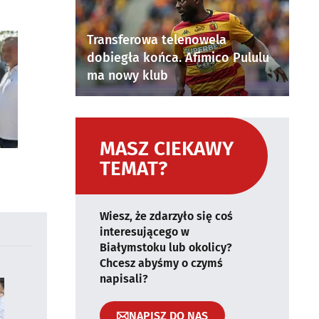
Transferowa telenowela
dobiegła końca. Afimico Pululu
ma nowy klub
MASZ CIEKAWY
TEMAT?
Wiesz, że zdarzyło się coś
interesującego w
Białymstoku lub okolicy?
Chcesz abyśmy o czymś
napisali?
NAPISZ DO NAS