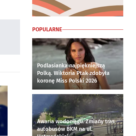
POPULARNE
Podlasianka najpiękniejszą
Polką. Wiktoria Ptak zdobyła
koronę Miss Polski 2026
Awaria wodociągu. Zmiany tras
autobusów BKM na ul.