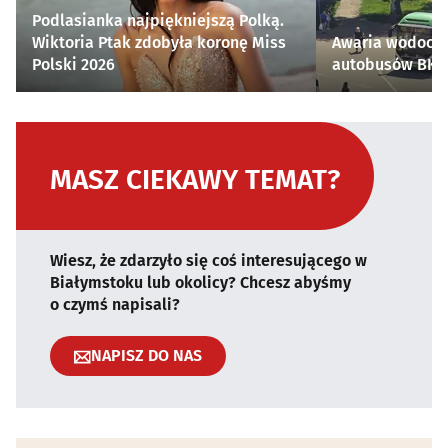
Podlasianka najpiękniejszą Polką.
Wiktoria Ptak zdobyła koronę Miss
Awaria wodocią
Polski 2026
autobusów BKM 
MASZ CIEKAWY TEMAT?
Wiesz, że zdarzyło się coś interesującego w
Białymstoku lub okolicy? Chcesz abyśmy
o czymś napisali?
NAPISZ DO NAS