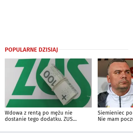
POPULARNE DZISIAJ
Wdowa z rentą po mężu nie
Siemieniec po
dostanie tego dodatku. ZUS
Nie mam poczu
wyjaśnia zasady
na porażkę