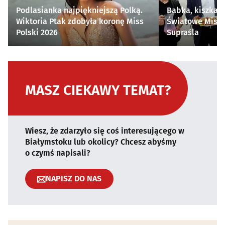
Podlasianka najpiękniejszą Polką.
Babka, kiszka i
Wiktoria Ptak zdobyła koronę Miss
Światowe Mistr
Polski 2026
Supraśla
MASZ CIEKAWY TEMAT?
Wiesz, że zdarzyło się coś interesującego w
Białymstoku lub okolicy? Chcesz abyśmy
o czymś napisali?
NAPISZ DO NAS