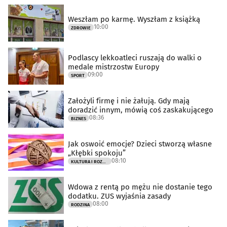
Weszłam po karmę. Wyszłam z książką
10:00
ZDROWIE
Podlascy lekkoatleci ruszają do walki o
medale mistrzostw Europy
09:00
SPORT
Założyli firmę i nie żałują. Gdy mają
doradzić innym, mówią coś zaskakującego
08:36
BIZNES
Jak oswoić emocje? Dzieci stworzą własne
„Kłębki spokoju”
08:10
KULTURA I ROZRYWKA
Wdowa z rentą po mężu nie dostanie tego
dodatku. ZUS wyjaśnia zasady
08:00
RODZINA