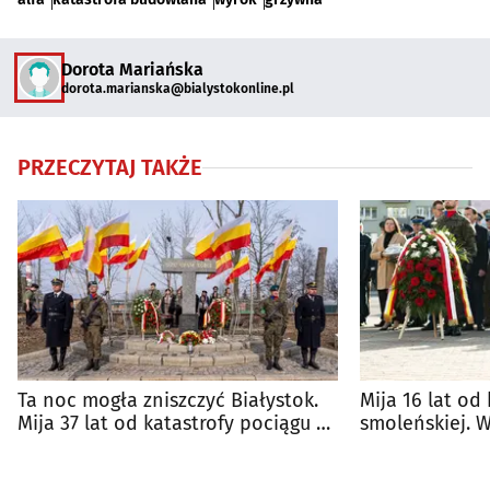
Dorota Mariańska
dorota.marianska@bialystokonline.pl
PRZECZYTAJ TAKŻE
Ta noc mogła zniszczyć Białystok.
Mija 16 lat od
Mija 37 lat od katastrofy pociągu z
smoleńskiej. 
chlorem
hołd ofiarom