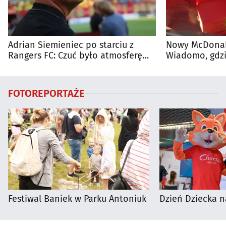
Adrian Siemieniec po starciu z
Nowy McDonald
Rangers FC: Czuć było atmosferę
Wiadomo, gdzi
dużego meczu
otwarty
FOTOREPORTAŻE
Festiwal Baniek w Parku Antoniuk
Dzień Dziecka n