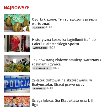
NAJNOWSZE
Ogórki kiszone. Ten sprawdzony przepis
warto znać
13:40
KULINARIA
Historyczna koszulka Jagiellonii trafi do
Galerii Białostockiego Sportu
13:03
AKTUALNOŚCI
Tak powstaną ziołowe amulety. Warsztaty z
roślinami i żywicą
13:00
KULTURA I ROZRYWKA
22-latek driftował na skrzyżowaniu w
Białymstoku. Stracił prawo jazdy
12:40
DROGÓWKA
Ściąga kibica. Gra Ekstraklasa oraz I, II i III
liga