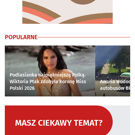
POPULARNE
Podlasianka najpiękniejszą Polką.
Wiktoria Ptak zdobyła koronę Miss
Awaria wodocią
Polski 2026
autobusów BKM 
MASZ CIEKAWY TEMAT?