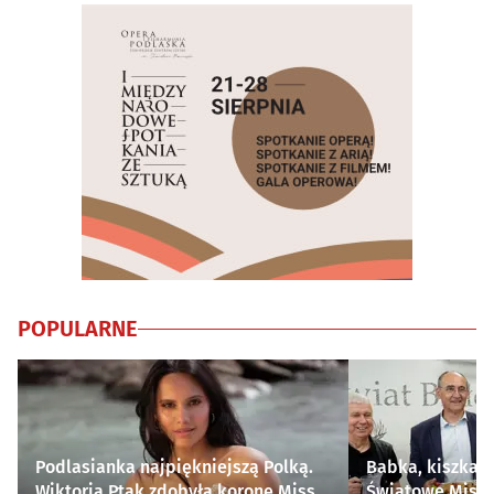
POPULARNE
Podlasianka najpiękniejszą Polką.
Babka, kiszka i
Wiktoria Ptak zdobyła koronę Miss
Światowe Mistr