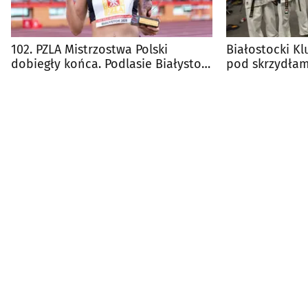
102. PZLA Mistrzostwa Polski
Białostocki K
dobiegły końca. Podlasie Białystok
pod skrzydłami
z 9 medalami