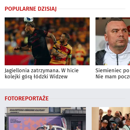
POPULARNE DZISIAJ
Jagiellonia zatrzymana. W hicie
Siemieniec po
kolejki górą łódzki Widzew
Nie mam poczu
na porażkę
FOTOREPORTAŻE