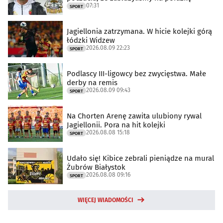
07:31
SPORT
Jagiellonia zatrzymana. W hicie kolejki górą
łódzki Widzew
2026.08.09 22:23
SPORT
Podlascy III-ligowcy bez zwycięstwa. Małe
derby na remis
2026.08.09 09:43
SPORT
Na Chorten Arenę zawita ulubiony rywal
Jagiellonii. Pora na hit kolejki
2026.08.08 15:18
SPORT
Udało się! Kibice zebrali pieniądze na mural
Żubrów Białystok
2026.08.08 09:16
SPORT
WIĘCEJ WIADOMOŚCI