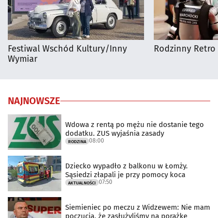
Festiwal Wschód Kultury/Inny
Rodzinny Retro 
Wymiar
NAJNOWSZE
Wdowa z rentą po mężu nie dostanie tego
dodatku. ZUS wyjaśnia zasady
08:00
RODZINA
Dziecko wypadło z balkonu w Łomży.
Sąsiedzi złapali je przy pomocy koca
07:50
AKTUALNOŚCI
Siemieniec po meczu z Widzewem: Nie mam
poczucia, że zasłużyliśmy na porażkę