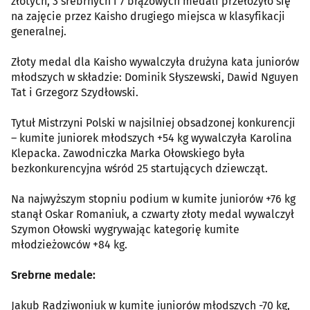
złotych, 3 srebrnych i 7 brązowych medali przełożyło się
na zajęcie przez Kaisho drugiego miejsca w klasyfikacji
generalnej.
Złoty medal dla Kaisho wywalczyła drużyna kata juniorów
młodszych w składzie: Dominik Słyszewski, Dawid Nguyen
Tat i Grzegorz Szydłowski.
Tytuł Mistrzyni Polski w najsilniej obsadzonej konkurencji
– kumite juniorek młodszych +54 kg wywalczyła Karolina
Klepacka. Zawodniczka Marka Ołowskiego była
bezkonkurencyjna wśród 25 startujących dziewcząt.
Na najwyższym stopniu podium w kumite juniorów +76 kg
stanął Oskar Romaniuk, a czwarty złoty medal wywalczył
Szymon Ołowski wygrywając kategorię kumite
młodzieżowców +84 kg.
Srebrne medale:
Jakub Radziwoniuk w kumite juniorów młodszych -70 kg,