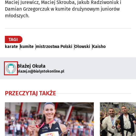
Maciej Jurewicz, Maciej Skrouba, Jakub Radziwoniuk i
Damian Grzegorczuk w kumite drużynowym juniorów
młodszych.
TAGI
karate
kumite
mistrzostwa Polski
Ołowski
Kaisho
Błażej Okuła
blazej.o@bialystokonline.pl
PRZECZYTAJ TAKŻE