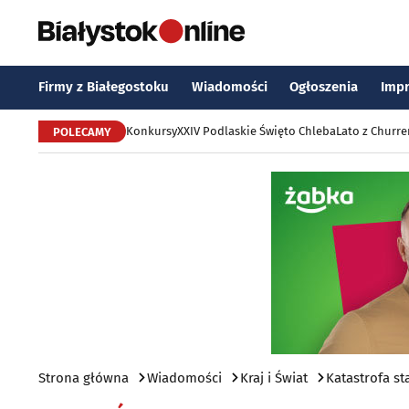
Firmy z Białegostoku
Wiadomości
Ogłoszenia
Imp
Konkursy
XXIV Podlaskie Święto Chleba
Lato z Churr
POLECAMY
Strona główna
Wiadomości
Kraj i Świat
Katastrofa st