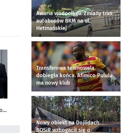
Awaria wodociągu. Zmiany tras
autobusów BKM na ul.
Hetmańskiej
Transferowa telenowela
dobiegła końca. Afimico Pululu
ma nowy klub
do
Nowy obiekt na Dojlidach.
BOSiR wzbogacił się o