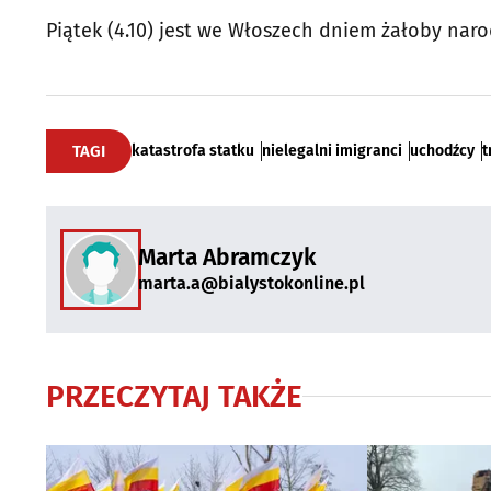
Piątek (4.10) jest we Włoszech dniem żałoby nar
TAGI
katastrofa statku
nielegalni imigranci
uchodźcy
t
Marta Abramczyk
marta.a@bialystokonline.pl
PRZECZYTAJ TAKŻE