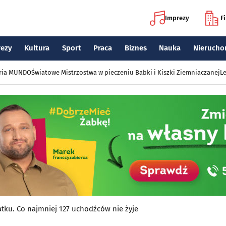
Imprezy
F
rezy
Kultura
Sport
Praca
Biznes
Nauka
Nierucho
eria MUNDO
Światowe Mistrzostwa w pieczeniu Babki i Kiszki Ziemniaczanej
Le
atku. Co najmniej 127 uchodźców nie żyje