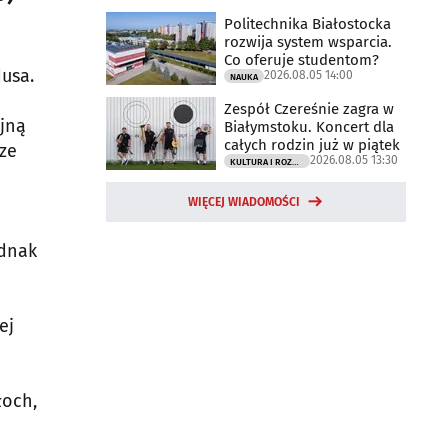
Politechnika Białostocka
rozwija system wsparcia.
Co oferuje studentom?
dusa.
2026.08.05 14:00
NAUKA
Zespół Czereśnie zagra w
yjną
Białymstoku. Koncert dla
całych rodzin już w piątek
sze
2026.08.05 13:30
KULTURA I ROZRYWKA
WIĘCEJ WIADOMOŚCI
ednak
ej
łoch,