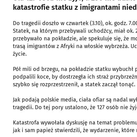
katastrofie statku z imigrantami ni
Do tragedii doszło w czwartek (3.10), ok. godz. 
Statek, na którym przebywali uchodźcy, miał ok.
przebywało na pokładzie, ale spekuluje się, że mo
trasą imigrantów z Afryki na włoskie wybrzeża. U
życie.
Pół mili od brzegu, na pokładzie statku wybuchł p
podpalili koce, by dostrzegła ich straż przybrze
szybko się rozprzestrzenił, a statek zaczął tonąć
Jak podają polskie media, ciała ofiar są nadal wy
tragedii. Do tej pory ustalono, że 127 osób nie ży
Katastrofa wywołała dyskusję na temat problemu
jak i sam papież stwierdzili, że wydarzenie, które