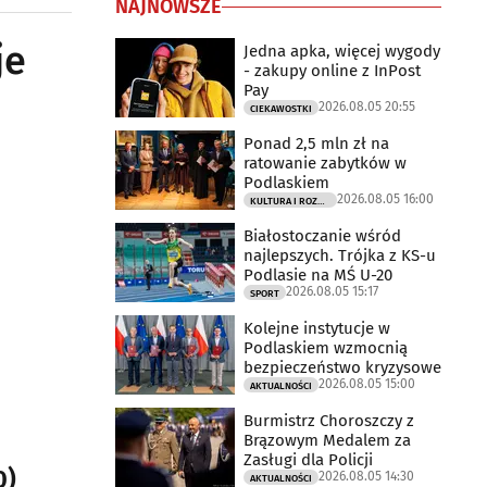
NAJNOWSZE
je
Jedna apka, więcej wygody
- zakupy online z InPost
Pay
2026.08.05 20:55
CIEKAWOSTKI
Ponad 2,5 mln zł na
ratowanie zabytków w
Podlaskiem
2026.08.05 16:00
KULTURA I ROZRYWKA
Białostoczanie wśród
najlepszych. Trójka z KS-u
Podlasie na MŚ U-20
2026.08.05 15:17
SPORT
Kolejne instytucje w
Podlaskiem wzmocnią
bezpieczeństwo kryzysowe
2026.08.05 15:00
AKTUALNOŚCI
Burmistrz Choroszczy z
Brązowym Medalem za
Zasługi dla Policji
0)
2026.08.05 14:30
AKTUALNOŚCI