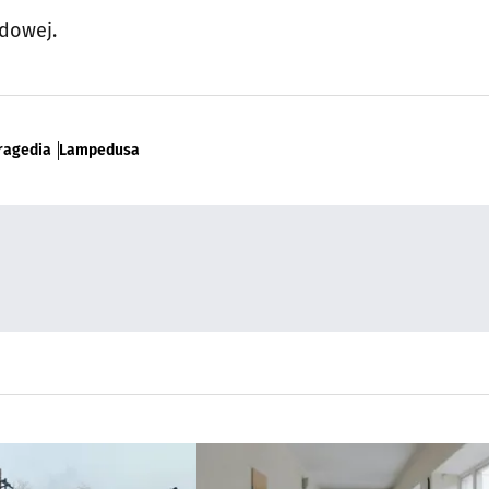
odowej.
ragedia
Lampedusa