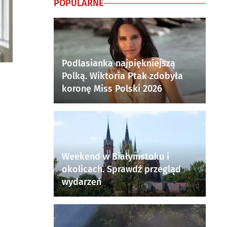
POPULARNE
Podlasianka najpiękniejszą
Polką. Wiktoria Ptak zdobyła
koronę Miss Polski 2026
Weekend w Białymstoku i
okolicach. Sprawdź przegląd
wydarzeń