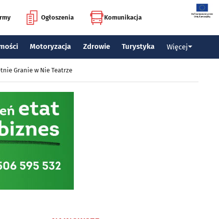
irmy
Ogłoszenia
Komunikacja
mości
Motoryzacja
Zdrowie
Turystyka
Więcej
tnie Granie w Nie Teatrze