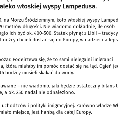
edaleko włoskiej wyspy Lampedusa.
7.00, na Morzu Śródziemnym, koło włoskiej wyspy Lampe
 20 metrów długości. Nie wiadomo dokładnie, ile osób
gło ich być ok. 400-500. Statek płynął z Libii – tradyc
chodźcy chcieli dostać się do Europy, w nadziei na lep
ożar. Podejrzewa się, że to sami nielegalni imigranci
żna, która miałaby im pomóc dostać się na ląd. Ogień j
. Uchodźcy musieli skakać do wody.
ławiane – nie wiadomo, jaki będzie ostateczny bilans t
je, a ok. 250 nadal nie odnaleziono.
 uchodźców i polityki imigracyjnej. Zarówno władze W
 miało miejsce, jest hańbą dla całej Europy.