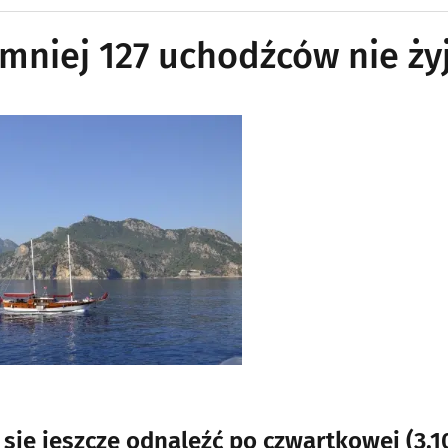
jmniej 127 uchodźców nie ży
o się jeszcze odnaleźć po czwartkowej (3.1