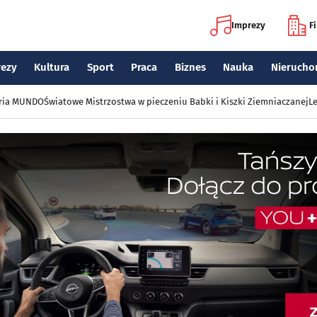
Imprezy
F
rezy
Kultura
Sport
Praca
Biznes
Nauka
Nierucho
eria MUNDO
Światowe Mistrzostwa w pieczeniu Babki i Kiszki Ziemniaczanej
Le