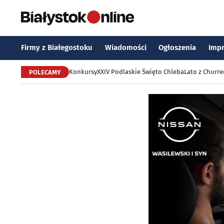
Firmy z Białegostoku
Wiadomości
Ogłoszenia
Imp
Konkursy
XXIV Podlaskie Święto Chleba
Lato z Churr
POLECAMY