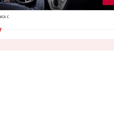
WCA C
y