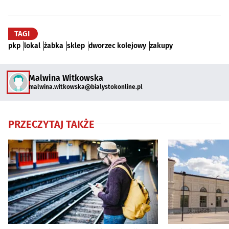
TAGI
pkp
lokal
żabka
sklep
dworzec kolejowy
zakupy
Malwina Witkowska
malwina.witkowska@bialystokonline.pl
PRZECZYTAJ TAKŻE