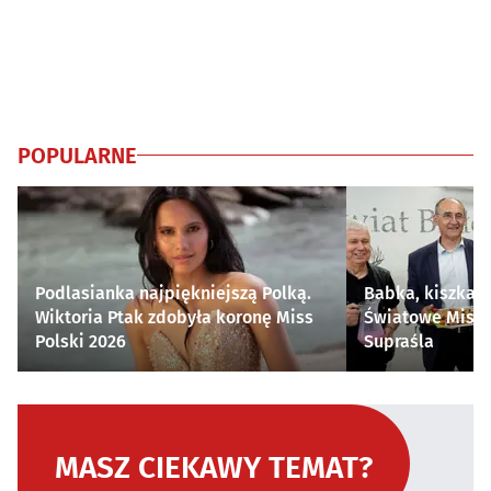
POPULARNE
Podlasianka najpiękniejszą Polką.
Babka, kiszka i
Wiktoria Ptak zdobyła koronę Miss
Światowe Mistr
Polski 2026
Supraśla
MASZ CIEKAWY TEMAT?