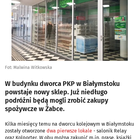
Fot: Malwina Witkowska
W budynku dworca PKP w Białymstoku
powstaje nowy sklep. Już niedługo
podróżni będą mogli zrobić zakupy
spożywcze w Żabce.
Kilka miesięcy temu na dworcu kolejowym w Białymstoku
zostały otworzone
dwa pierwsze lokale
- salonik Relay
oraz Kolporter. W obu można zakupić m.in. prasę, książki