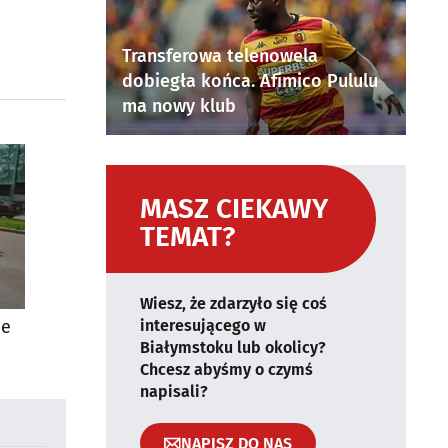
Transferowa telenowela
dobiegła końca. Afimico Pululu
ma nowy klub
MASZ CIEKAWY
TEMAT?
Wiesz, że zdarzyło się coś
ie
interesującego w
Białymstoku lub okolicy?
Chcesz abyśmy o czymś
napisali?
NAPISZ DO NAS