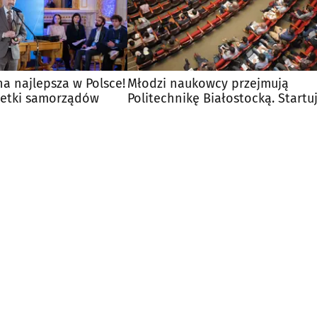
a najlepsza w Polsce!
Młodzi naukowcy przejmują
setki samorządów
Politechnikę Białostocką. Startu
IRT 2026