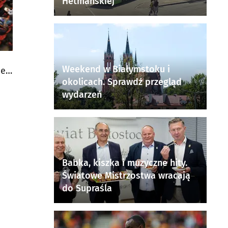
Hetmańskiej
Weekend w Białymstoku i
je
okolicach. Sprawdź przegląd
wydarzeń
Babka, kiszka i muzyczne hity.
Światowe Mistrzostwa wracają
do Supraśla