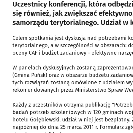
Uczestnicy konferencji, która odbędz
się również, jak zwiększać efektywn
samorządu terytorialnego. Udział w k
Celem spotkania jest dyskusja nad potrzebami
terytorialnego, a w szczególności w obszarach: 
oceny CAF i budżet zadaniowy - efektywne narzęd
W panelach dyskusyjnych zostaną zaprezentowan
(Gmina Puńsk) oraz w obszarze budżetu zadaniowe
tych rozwiązań zostaną omówione z udziałem wy
rekomendowanych przez Ministerstwo Spraw Wewn
Każdy z uczestników otrzyma publikację "Potrze
badań potrzeb szkoleniowych w 120 gminach woj
hotelu Gołębiewski, udział w niej jest bezpłatny
najpóźniej do dnia 25 marca 2011 r. Formularz z