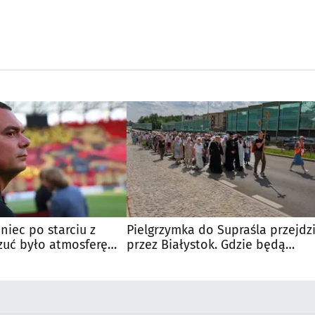
niec po starciu z
Pielgrzymka do Supraśla przejdz
zuć było atmosferę
przez Białystok. Gdzie będą
u
utrudnienia?