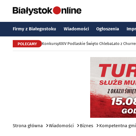
Firmy z Białegostoku
Wiadomości
Ogłoszenia
Imp
Konkursy
XXIV Podlaskie Święto Chleba
Lato z Churr
POLECAMY
Strona główna
Wiadomości
Biznes
Kompetentna gmin