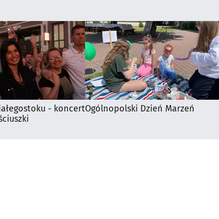
iałegostoku - koncert
Ogólnopolski Dzień Marzeń
ciuszki