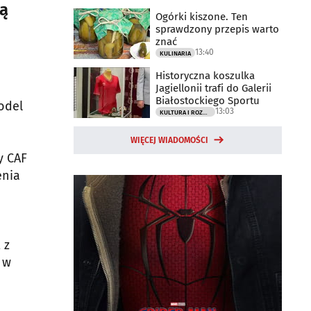
ią
Ogórki kiszone. Ten
sprawdzony przepis warto
znać
13:40
KULINARIA
Historyczna koszulka
Jagiellonii trafi do Galerii
Białostockiego Sportu
odel
13:03
KULTURA I ROZRYWKA
WIĘCEJ WIADOMOŚCI
y CAF
enia
 z
 w