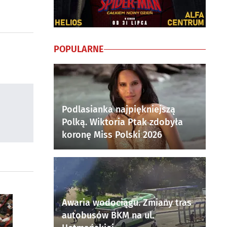
POPULARNE
Podlasianka najpiękniejszą
Polką. Wiktoria Ptak zdobyła
koronę Miss Polski 2026
Awaria wodociągu. Zmiany tras
autobusów BKM na ul.