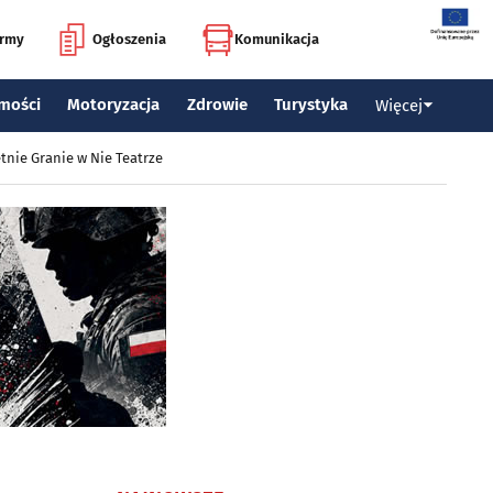
irmy
Ogłoszenia
Komunikacja
mości
Motoryzacja
Zdrowie
Turystyka
Więcej
tnie Granie w Nie Teatrze