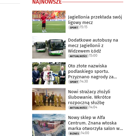
NAJNOWSZE
Jagiellonia przekłada swój
ligowy mecz
15:15
SPORT
Dodatkowe autobusy na
mecz Jagiellonii z
Widzewem Łódź
15:00
AKTUALNOŚCI
Oto złote nazwiska
podlaskiego sportu.
Przyznano nagrody za
14:30
2025 rok
SPORT
Nowi strażacy złożyli
ślubowanie. Wkrótce
rozpoczną służbę
14:04
AKTUALNOŚCI
Nowy sklep w Alfa
Centrum. Znana włoska
marka otworzyła salon w
14:00
Białymstoku
BIZNES