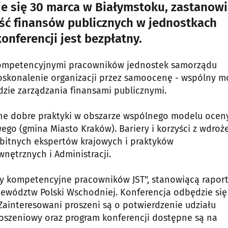
ie się 30 marca w Białymstoku, zastanow
ość finansów publicznych w jednostkach
onferencji jest bezpłatny.
 kompetencyjnymi pracowników jednostek samorządu
doskonalenie organizacji przez samoocenę - wspólny m
zie zarządzania finansami publicznymi.
e dobre praktyki w obszarze wspólnego modelu ocen
go (gmina Miasto Kraków). Bariery i korzyści z wdroż
bitnych ekspertów krajowych i praktyków
ętrznych i Administracji.
by kompetencyjne pracowników JST", stanowiącą raport
ewództw Polski Wschodniej. Konferencja odbędzie się
. Zainteresowani proszeni są o potwierdzenie udziału
głoszeniowy oraz program konferencji dostępne są na