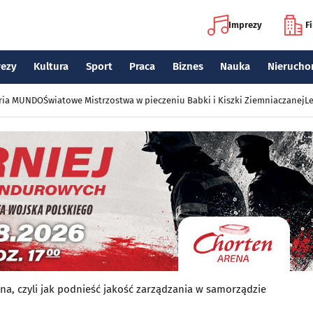
Imprezy
F
rezy
Kultura
Sport
Praca
Biznes
Nauka
Nierucho
eria MUNDO
Światowe Mistrzostwa w pieczeniu Babki i Kiszki Ziemniaczanej
Le
a, czyli jak podnieść jakość zarządzania w samorządzie