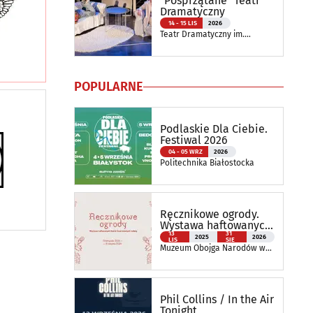
"Posprzątane" Teatr
Dramatyczny
14 - 15 LIS
2026
Teatr Dramatyczny im.
Aleksandra Węgierki
POPULARNE
Podlaskie Dla Ciebie.
Festiwal 2026
04 - 05 WRZ
2026
Politechnika Białostocka
Ręcznikowe ogrody.
Wystawa haftowanych
tkanin inspirowanych
13
31
2025
2026
LIS
SIE
naturą
Muzeum Obojga Narodów w
Bielsku Podlaskim Oddział
Muzeum Podlaskiego w
Białymstoku
Phil Collins / In the Air
Tonight