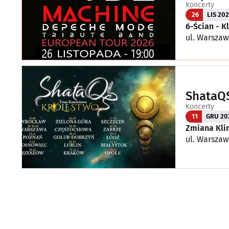
Koncerty
26
LIS 20
6-Ścian - 
ul. Warszaw
ShataQS
Koncerty
11
GRU 20
Zmiana Kli
ul. Warszaw