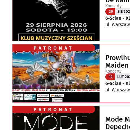
Koncerty
29
SIE 20
6-Ścian - 
ul. Warszaw
PATRONAT
Prowlhu
Maiden
Koncerty
12
LUT 20
6-Ścian - 
ul. Warszaw
PATRONAT
Mode Ma
Depech