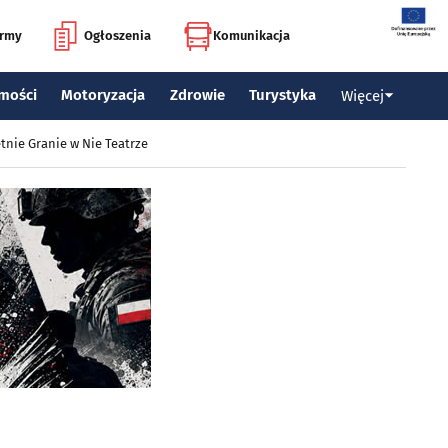
irmy
Ogłoszenia
Komunikacja
mości
Motoryzacja
Zdrowie
Turystyka
Więcej
tnie Granie w Nie Teatrze