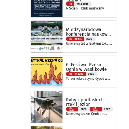
12
WRZ 2026
6-Ścian - Klub muzyczny
Międzynarodowa
konferencja naukowa
ATEE Annual
25 - 28 SIE
2026
Conference 2026
Uniwersytet w Białymstoku.
Wydział Nauk o Edukacji
6. Festiwal Rzeka
Ognia w Wasilkowie
04 - 05 WRZ
2026
Teren rekreacyjny Cypel w
Wasilkowie
Ryby z podlaskich
rzek i jezior
20
31
2026
2027
MAJ
MAJ
Uniwersyteckie Centrum
Przyrodnicze im. Prof.
Andrzeja Myrchy