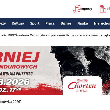
Imprezy
F
rezy
Kultura
Sport
Praca
Biznes
Nauka
Nierucho
eria MUNDO
Światowe Mistrzostwa w pieczeniu Babki i Kiszki Ziemniaczanej
Le
jnówka 2026”