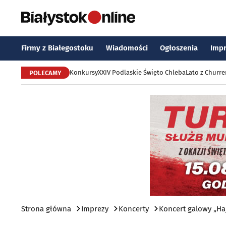
Firmy z Białegostoku
Wiadomości
Ogłoszenia
Imp
Konkursy
XXIV Podlaskie Święto Chleba
Lato z Churr
POLECAMY
Strona główna
Imprezy
Koncerty
Koncert galowy „Ha