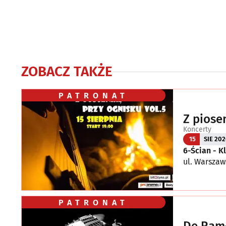
ZOBACZ TAKŻE
PATRONAT
Z piose
Koncerty
15
SIE 202
6-Ścian - 
ul. Warszaw
PATRONAT
De Ramo