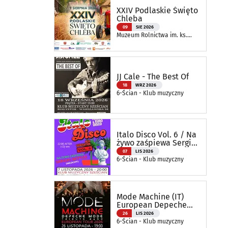
XXIV Podlaskie Święto
Chleba
09
SIE 2026
Muzeum Rolnictwa im. ks.
Krzysztofa Kluka w
Ciechanowcu
JJ Cale - The Best Of
18
WRZ 2026
6-Ścian - Klub muzyczny
Italo Disco Vol. 6 / Na
żywo zaśpiewa Sergio
Bettas
07
LIS 2026
6-Ścian - Klub muzyczny
Mode Machine (IT)
European Depeche
Mode Tribute Band
26
LIS 2026
6-Ścian - Klub muzyczny