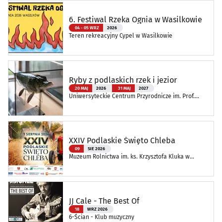
6. Festiwal Rzeka Ognia w Wasilkowie
04 - 05 WRZ
2026
Teren rekreacyjny Cypel w Wasilkowie
Ryby z podlaskich rzek i jezior
20 MAJ
2026
31 MAJ
2027
Uniwersyteckie Centrum Przyrodnicze im. Prof.
Andrzeja Myrchy
XXIV Podlaskie Święto Chleba
09
SIE 2026
Muzeum Rolnictwa im. ks. Krzysztofa Kluka w
Ciechanowcu
JJ Cale - The Best Of
18
WRZ 2026
6-Ścian - Klub muzyczny