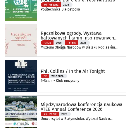
04 - 05 WRZ
2026
Politechnika Białostocka
Ręcznikowe ogrody. Wystawa
haftowanych tkanin inspirowanych
naturą
13 LIS
2025
31 SIE
2026
Muzeum Obojga Narodów w Bielsku Podlaskim
Oddział Muzeum Podlaskiego w Białymstoku
Phil Collins / In the Air Tonight
12
WRZ 2026
6-Ścian - Klub muzyczny
Międzynarodowa konferencja naukowa
ATEE Annual Conference 2026
25 - 28 SIE
2026
Uniwersytet w Białymstoku. Wydział Nauk o
Edukacji