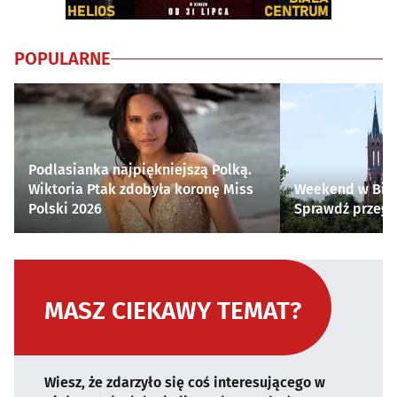
POPULARNE
Podlasianka najpiękniejszą Polką.
Wiktoria Ptak zdobyła koronę Miss
Weekend w Biał
Polski 2026
Sprawdź przegl
MASZ CIEKAWY TEMAT?
Wiesz, że zdarzyło się coś interesującego w