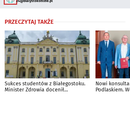
24@bialystokonline.pl
PRZECZYTAJ TAKŻE
Sukces studentów z Białegostoku.
Nowi konsulta
Minister Zdrowia docenił
Podlaskiem. W
przyszłych lekarzy
powołania