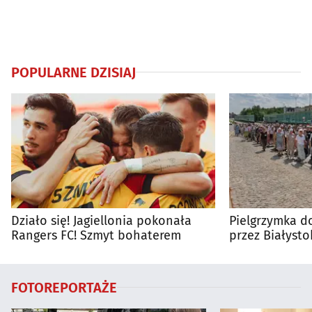
POPULARNE DZISIAJ
Działo się! Jagiellonia pokonała
Pielgrzymka do
Rangers FC! Szmyt bohaterem
przez Białysto
utrudnienia?
FOTOREPORTAŻE