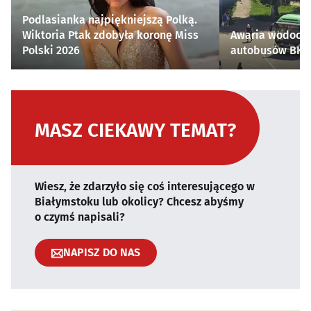
Podlasianka najpiękniejszą Polką.
Wiktoria Ptak zdobyła koronę Miss
Awaria wodocią
Polski 2026
autobusów BKM 
MASZ CIEKAWY TEMAT?
Wiesz, że zdarzyło się coś interesującego w
Białymstoku lub okolicy? Chcesz abyśmy
o czymś napisali?
NAPISZ DO NAS