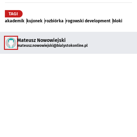
TAGI
akademik
kujonek
rozbiórka
rogowski development
bloki
Mateusz Nowowiejski
mateusz.nowowiejski@bialystokonline.pl