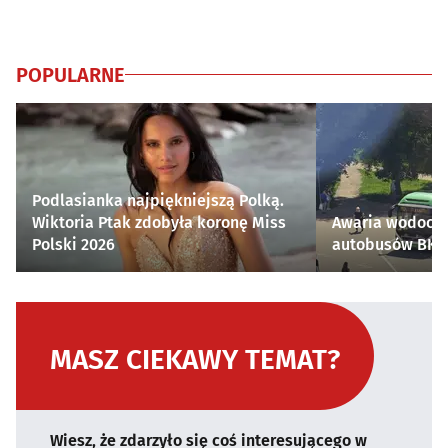
POPULARNE
Podlasianka najpiękniejszą Polką.
Wiktoria Ptak zdobyła koronę Miss
Awaria wodocią
Polski 2026
autobusów BKM 
MASZ CIEKAWY TEMAT?
Wiesz, że zdarzyło się coś interesującego w