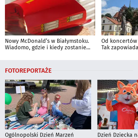
Nowy McDonald’s w Białymstoku.
Od koncertów 
Wiadomo, gdzie i kiedy zostanie
Tak zapowiada
otwarty
regionie
FOTOREPORTAŻE
Ogólnopolski Dzień Marzeń
Dzień Dziecka n