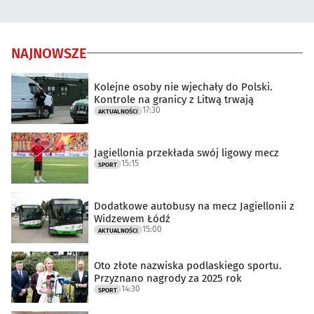
NAJNOWSZE
Kolejne osoby nie wjechały do Polski.
Kontrole na granicy z Litwą trwają
17:30
AKTUALNOŚCI
Jagiellonia przekłada swój ligowy mecz
15:15
SPORT
Dodatkowe autobusy na mecz Jagiellonii z
Widzewem Łódź
15:00
AKTUALNOŚCI
Oto złote nazwiska podlaskiego sportu.
Przyznano nagrody za 2025 rok
14:30
SPORT