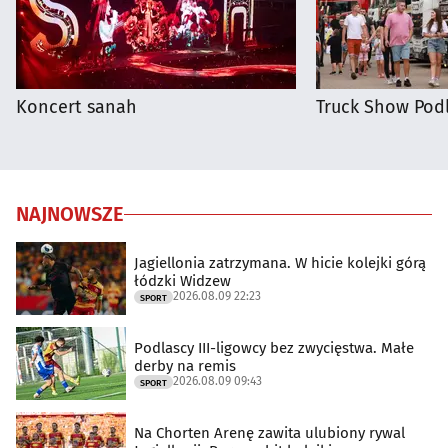
Koncert sanah
Truck Show Podl
NAJNOWSZE
Jagiellonia zatrzymana. W hicie kolejki górą
łódzki Widzew
2026.08.09 22:23
SPORT
Podlascy III-ligowcy bez zwycięstwa. Małe
derby na remis
2026.08.09 09:43
SPORT
Na Chorten Arenę zawita ulubiony rywal