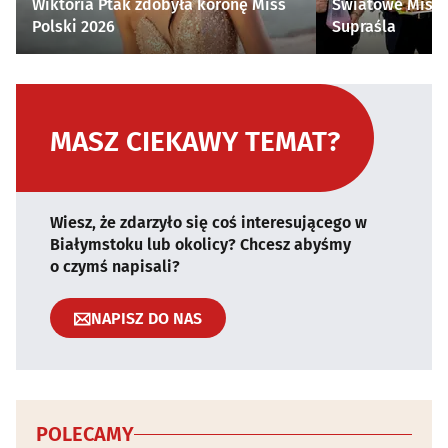
Wiktoria Ptak zdobyła koronę Miss
Światowe Mistr
Polski 2026
Supraśla
MASZ CIEKAWY TEMAT?
Wiesz, że zdarzyło się coś interesującego w
Białymstoku lub okolicy? Chcesz abyśmy
o czymś napisali?
NAPISZ DO NAS
POLECAMY