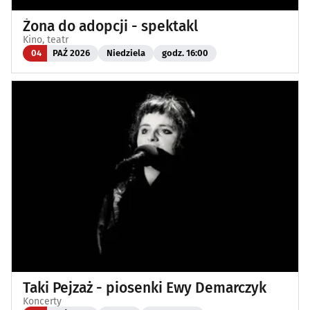
Żona do adopcji - spektakl
Kino, teatr
04
PAŹ 2026
Niedziela
godz. 16:00
Taki Pejzaż - piosenki Ewy Demarczyk
Koncerty