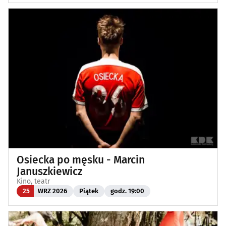
Osiecka po męsku - Marcin
Januszkiewicz
Kino, teatr
25
WRZ 2026
Piątek
godz. 19:00