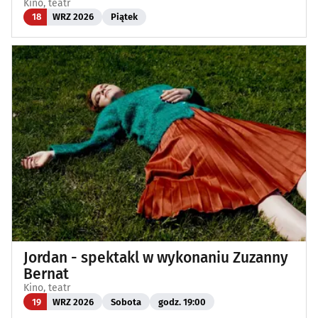
Kino, teatr
18
WRZ 2026
Piątek
Jordan - spektakl w wykonaniu Zuzanny
Bernat
Kino, teatr
19
WRZ 2026
Sobota
godz. 19:00