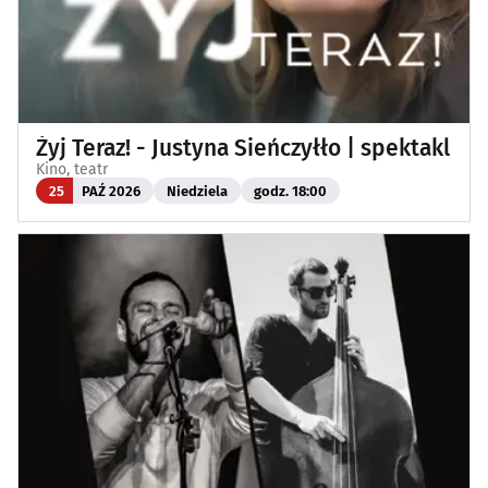
Żyj Teraz! - Justyna Sieńczyłło | spektakl
Kino, teatr
25
PAŹ 2026
Niedziela
godz. 18:00