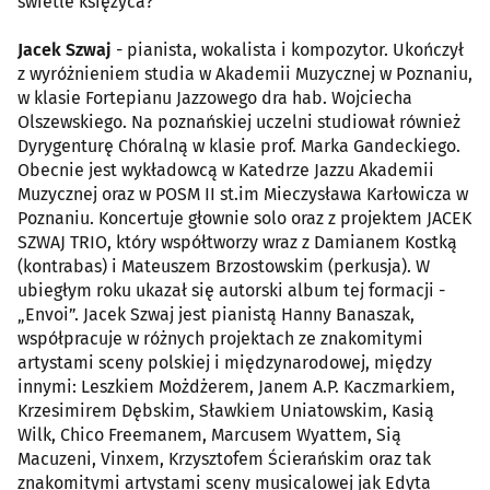
świetle księżyca?
Jacek Szwaj
- pianista, wokalista i kompozytor. Ukończył
z wyróżnieniem studia w Akademii Muzycznej w Poznaniu,
w klasie Fortepianu Jazzowego dra hab. Wojciecha
Olszewskiego. Na poznańskiej uczelni studiował również
Dyrygenturę Chóralną w klasie prof. Marka Gandeckiego.
Obecnie jest wykładowcą w Katedrze Jazzu Akademii
Muzycznej oraz w POSM II st.im Mieczysława Karłowicza w
Poznaniu. Koncertuje głownie solo oraz z projektem JACEK
SZWAJ TRIO, który współtworzy wraz z Damianem Kostką
(kontrabas) i Mateuszem Brzostowskim (perkusja). W
ubiegłym roku ukazał się autorski album tej formacji -
„Envoi”. Jacek Szwaj jest pianistą Hanny Banaszak,
współpracuje w różnych projektach ze znakomitymi
artystami sceny polskiej i międzynarodowej, między
innymi: Leszkiem Możdżerem, Janem A.P. Kaczmarkiem,
Krzesimirem Dębskim, Sławkiem Uniatowskim, Kasią
Wilk, Chico Freemanem, Marcusem Wyattem, Sią
Macuzeni, Vinxem, Krzysztofem Ścierańskim oraz tak
znakomitymi artystami sceny musicalowej jak Edyta