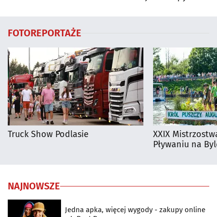
FOTOREPORTAŻE
Truck Show Podlasie
XXIX Mistrzostw
Pływaniu na By
NAJNOWSZE
Jedna apka, więcej wygody - zakupy online