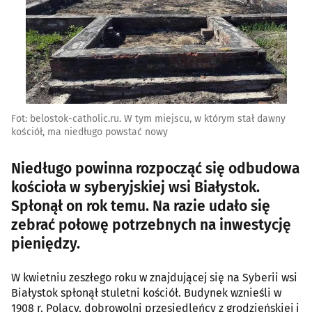
Fot: belostok-catholic.ru. W tym miejscu, w którym stał dawny
kościół, ma niedługo powstać nowy
Niedługo powinna rozpocząć się odbudowa
kościoła w syberyjskiej wsi Białystok.
Spłonął on rok temu. Na razie udało się
zebrać połowę potrzebnych na inwestycję
pieniędzy.
W kwietniu zeszłego roku w znajdującej się na Syberii wsi
Białystok spłonął stuletni kościół. Budynek wznieśli w
1908 r. Polacy, dobrowolni przesiedleńcy z grodzieńskiej i