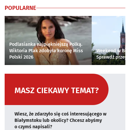
POPULARNE
Podlasianka najpiękniejszą Polką.
Wiktoria Ptak zdobyła koronę Miss
Weekend w Biał
Polski 2026
Sprawdź przegl
MASZ CIEKAWY TEMAT?
Wiesz, że zdarzyło się coś interesującego w
Białymstoku lub okolicy? Chcesz abyśmy
o czymś napisali?