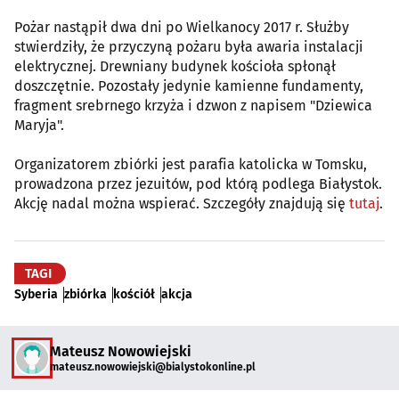
Pożar nastąpił dwa dni po Wielkanocy 2017 r. Służby
stwierdziły, że przyczyną pożaru była awaria instalacji
elektrycznej. Drewniany budynek kościoła spłonął
doszczętnie. Pozostały jedynie kamienne fundamenty,
fragment srebrnego krzyża i dzwon z napisem "Dziewica
Maryja".
Organizatorem zbiórki jest parafia katolicka w Tomsku,
prowadzona przez jezuitów, pod którą podlega Białystok.
Akcję nadal można wspierać. Szczegóły znajdują się
tutaj
.
TAGI
Syberia
zbiórka
kościół
akcja
Mateusz Nowowiejski
mateusz.nowowiejski@bialystokonline.pl