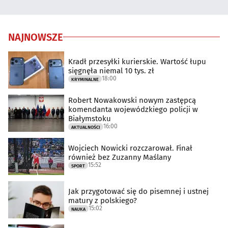
NAJNOWSZE
Kradł przesyłki kurierskie. Wartość łupu
sięgnęła niemal 10 tys. zł
18:00
KRYMINALNE
Robert Nowakowski nowym zastępcą
komendanta wojewódzkiego policji w
Białymstoku
16:00
AKTUALNOŚCI
Wojciech Nowicki rozczarował. Finał
również bez Zuzanny Maślany
15:52
SPORT
Jak przygotować się do pisemnej i ustnej
matury z polskiego?
15:02
NAUKA