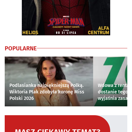
POPULARNE
Podlasianka najpiękniejszą Polką.
Wdowa z rentą 
Wiktoria Ptak zdobyła koronę Miss
dostanie tego 
Polski 2026
wyjaśnia zasad