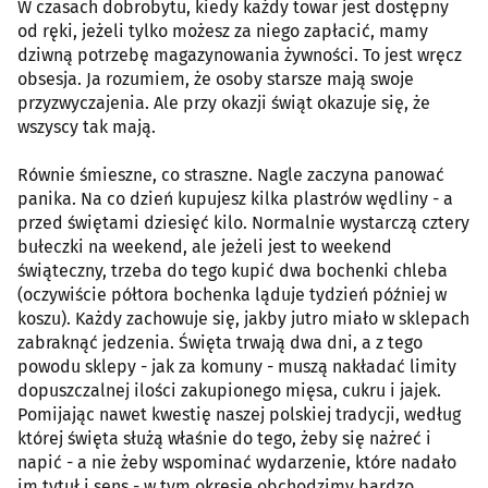
W czasach dobrobytu, kiedy każdy towar jest dostępny
od ręki, jeżeli tylko możesz za niego zapłacić, mamy
dziwną potrzebę magazynowania żywności. To jest wręcz
obsesja. Ja rozumiem, że osoby starsze mają swoje
przyzwyczajenia. Ale przy okazji świąt okazuje się, że
wszyscy tak mają.
Równie śmieszne, co straszne. Nagle zaczyna panować
panika. Na co dzień kupujesz kilka plastrów wędliny - a
przed świętami dziesięć kilo. Normalnie wystarczą cztery
bułeczki na weekend, ale jeżeli jest to weekend
świąteczny, trzeba do tego kupić dwa bochenki chleba
(oczywiście półtora bochenka ląduje tydzień później w
koszu). Każdy zachowuje się, jakby jutro miało w sklepach
zabraknąć jedzenia. Święta trwają dwa dni, a z tego
powodu sklepy - jak za komuny - muszą nakładać limity
dopuszczalnej ilości zakupionego mięsa, cukru i jajek.
Pomijając nawet kwestię naszej polskiej tradycji, według
której święta służą właśnie do tego, żeby się nażreć i
napić - a nie żeby wspominać wydarzenie, które nadało
im tytuł i sens - w tym okresie obchodzimy bardzo