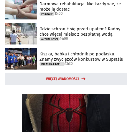
Darmowa rehabilitacja. Nie każdy wie, że
może ją dostać
15:00
ZDROWIE
Gdzie schronić się przed upałem? Radny
chce więcej miejsc z bezpłatną wodą
14:00
AKTUALNOŚCI
Kiszka, babka i chłodnik po podlasku.
Znamy zwycięzców konkursów w Supraślu
13:30
KULTURA I ROZRYWKA
WIĘCEJ WIADOMOŚCI