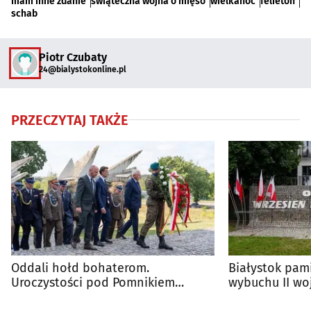
mam inne zdanie
świąteczna wojna o mięso
wielkanoc
felieton
schab
Piotr Czubaty
24@bialystokonline.pl
PRZECZYTAJ TAKŻE
Oddali hołd bohaterom.
Białystok pami
Uroczystości pod Pomnikiem
wybuchu II wo
Obrońców Białegostoku
obrony miasta