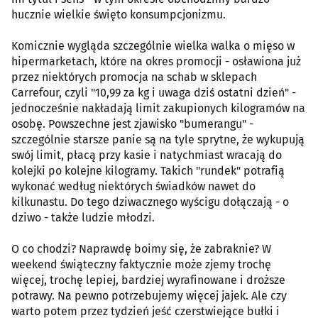
hucznie wielkie święto konsumpcjonizmu.
Komicznie wygląda szczególnie wielka walka o mięso w
hipermarketach, które na okres promocji - osławiona już
przez niektórych promocja na schab w sklepach
Carrefour, czyli "10,99 za kg i uwaga dziś ostatni dzień" -
jednocześnie nakładają limit zakupionych kilogramów na
osobę. Powszechne jest zjawisko "bumerangu" -
szczególnie starsze panie są na tyle sprytne, że wykupują
swój limit, płacą przy kasie i natychmiast wracają do
kolejki po kolejne kilogramy. Takich "rundek" potrafią
wykonać według niektórych świadków nawet do
kilkunastu. Do tego dziwacznego wyścigu dołączają - o
dziwo - także ludzie młodzi.
O co chodzi? Naprawdę boimy się, że zabraknie? W
weekend świąteczny faktycznie może zjemy trochę
więcej, trochę lepiej, bardziej wyrafinowane i droższe
potrawy. Na pewno potrzebujemy więcej jajek. Ale czy
warto potem przez tydzień jeść czerstwiejące bułki i