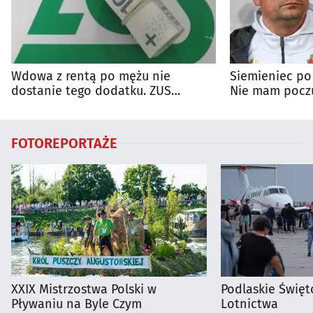
Wdowa z rentą po mężu nie
Siemieniec po
dostanie tego dodatku. ZUS
Nie mam poczu
wyjaśnia zasady
na porażkę
FOTOREPORTAŻE
XXIX Mistrzostwa Polski w
Podlaskie Święto
Pływaniu na Byle Czym
Lotnictwa