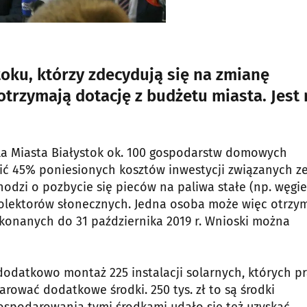
oku, którzy zdecydują się na zmianę
otrzymają dotację z budżetu miasta. Jest 
dla Miasta Białystok ok. 100 gospodarstw domowych
ć 45% poniesionych kosztów inwestycji związanych z
zi o pozbycie się pieców na paliwa stałe (np. węgiel
kolektorów słonecznych. Jedna osoba może więc otrzy
wykonanych do 31 października 2019 r. Wnioski można
dodatkowo montaż 225 instalacji solarnych, których p
rować dodatkowe środki. 250 tys. zł to są środki
ospodarowania tymi środkami udało się też uzyskać