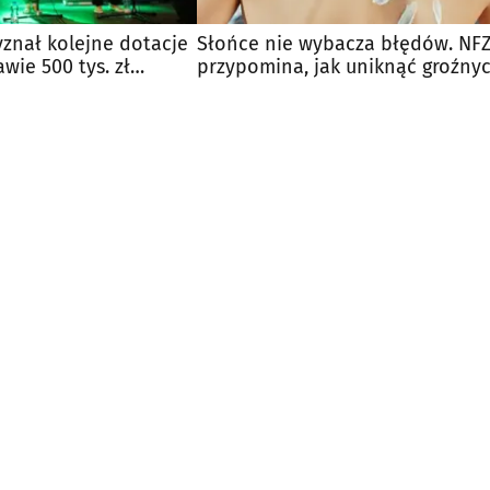
yznał kolejne dotacje
Słońce nie wybacza błędów. NF
awie 500 tys. zł
przypomina, jak uniknąć groźny
oparzeń