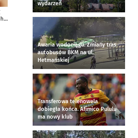
wydarzeń
Z
ch
Awaria wodociągu. Zmiany tras
autobusów BKM na ul.
Hetmańskiej
Transferowa telenowela
dobiegła końca. Afimico Pululu
ma nowy klub