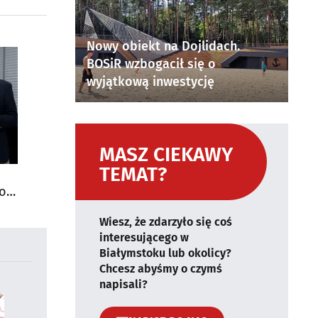
Nowy obiekt na Dojlidach.
BOSiR wzbogacił się o
wyjątkową inwestycję
MASZ CIEKAWY
TEMAT?
do
Wiesz, że zdarzyło się coś
interesującego w
Białymstoku lub okolicy?
Chcesz abyśmy o czymś
napisali?