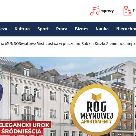
Imprezy
F
rezy
Kultura
Sport
Praca
Biznes
Nauka
Nierucho
eria MUNDO
Światowe Mistrzostwa w pieczeniu Babki i Kiszki Ziemniaczanej
Le