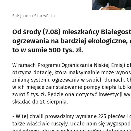
Fot: Joanna Skarżyńska
Od środy (7.08) mieszkańcy Białegost
ogrzewania na bardziej ekologiczne, 
to w sumie 500 tys. zł.
W ramach Programu Ograniczania Niskiej Emisji 
otrzyma dotację, która maksymalnie może wynosi
zmianą systemu ogrzewania w swoich domach. Chod
w ich miejsce zainstalowanie pompy ciepła lub 
zwrot 5 tys. zł. Będzie ona dotyczyć inwestycji 
składać do 20 sierpnia.
- W tej chwili prowadzimy wymianę 225 pieców i 
także właściwie ruszyły. Udało nam się wygospoda
budżetowe, ale w wyniku przetargów i dobrego g