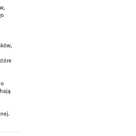
w,
go
sków,
które
do
ahają
nej.