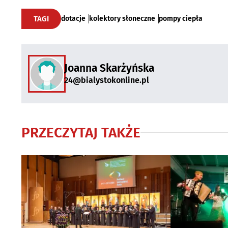
TAGI
dotacje
kolektory słoneczne
pompy ciepła
Joanna Skarżyńska
24@bialystokonline.pl
PRZECZYTAJ TAKŻE