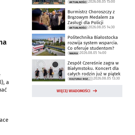
2026.08.05 15:00
AKTUALNOŚCI
Burmistrz Choroszczy z
Brązowym Medalem za
Zasługi dla Policji
2026.08.05 14:30
AKTUALNOŚCI
Politechnika Białostocka
na
rozwija system wsparcia.
Co oferuje studentom?
2026.08.05 14:00
NAUKA
Zespół Czereśnie zagra w
Białymstoku. Koncert dla
całych rodzin już w piątek
e
2026.08.05 13:30
KULTURA I ROZRYWKA
), a
mać
WIĘCEJ WIADOMOŚCI
race