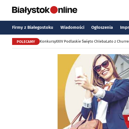
Firmy z Białegostoku
Wiadomości
Ogłoszenia
Imp
Konkursy
XXIV Podlaskie Święto Chleba
Lato z Churr
POLECAMY