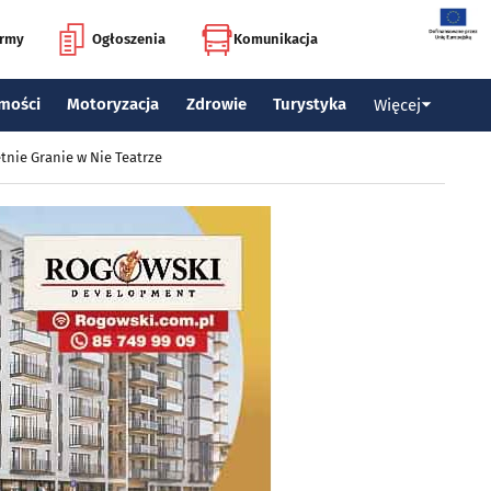
irmy
Ogłoszenia
Komunikacja
mości
Motoryzacja
Zdrowie
Turystyka
Więcej
tnie Granie w Nie Teatrze