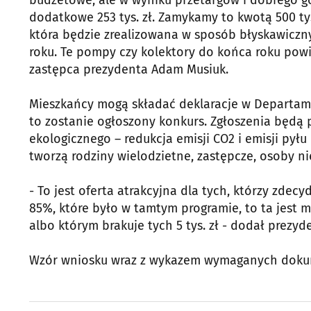
dodatkowe 253 tys. zł. Zamykamy to kwotą 500 tys
która będzie zrealizowana w sposób błyskawiczny
roku. Te pompy czy kolektory do końca roku pow
zastępca prezydenta Adam Musiuk.
Mieszkańcy mogą składać deklaracje w Departame
to zostanie ogłoszony konkurs. Zgłoszenia będą
ekologicznego – redukcja emisji CO2 i emisji p
tworzą rodziny wielodzietne, zastępcze, osoby n
- To jest oferta atrakcyjna dla tych, którzy zde
85%, które było w tamtym programie, to ta jest m
albo którym brakuje tych 5 tys. zł - dodał prezyd
Wzór wniosku wraz z wykazem wymaganych dokume