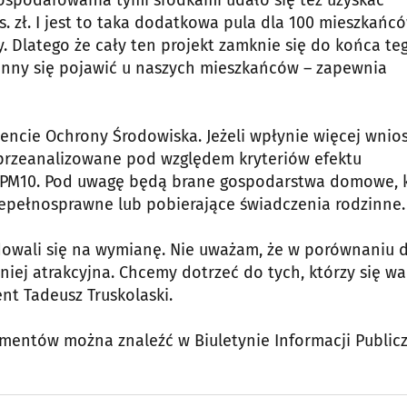
. zł. I jest to taka dodatkowa pula dla 100 mieszkańcó
. Dlatego że cały ten projekt zamknie się do końca te
inny się pojawić u naszych mieszkańców – zapewnia
ncie Ochrony Środowiska. Jeżeli wpłynie więcej wnio
 przeanalizowane pod względem kryteriów efektu
yłu PM10. Pod uwagę będą brane gospodarstwa domowe, 
iepełnosprawne lub pobierające świadczenia rodzinne.
cydowali się na wymianę. Nie uważam, że w porównaniu 
niej atrakcyjna. Chcemy dotrzeć do tych, którzy się w
ent Tadeusz Truskolaski.
ntów można znaleźć w Biuletynie Informacji Publicz