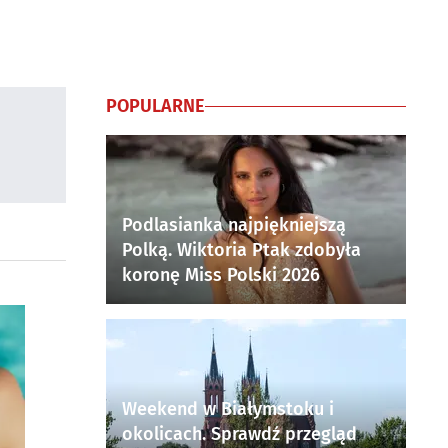
POPULARNE
Podlasianka najpiękniejszą
Polką. Wiktoria Ptak zdobyła
koronę Miss Polski 2026
Weekend w Białymstoku i
okolicach. Sprawdź przegląd