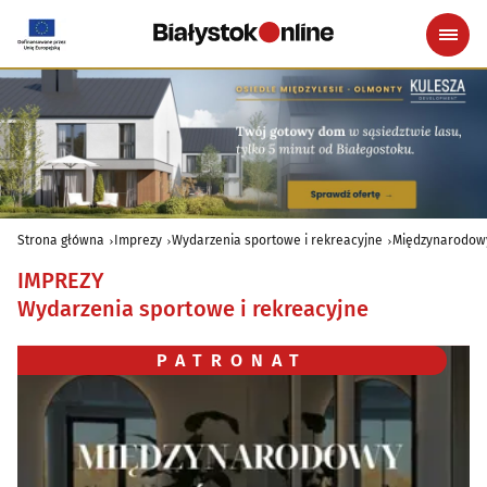
Strona główna
Imprezy
Wydarzenia sportowe i rekreacyjne
Międzynarodowy
IMPREZY
Wydarzenia sportowe i rekreacyjne
PATRONAT