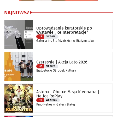
NAJNOWSZE
Oprowadzanie kuratorskie po
wystawie „Reinterpretacje”
29
SIE 2026
Galeria im. Sleńdzińskich w Białymstoku
Czereśnie | Akcja Lato 2026
07
SIE 2026
Białostocki Ośrodek Kultury
Asterix i Obelix: Misja Kleopatra |
Helios RePlay
19
WRZ 2026
Kino Helios w Galerii Białej