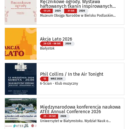
Ręcznikowe ogrody. Wystawa
haftowanych tkanin inspirowanych
naturą
13 LIS
2025
31 SIE
2026
Muzeum Obojga Narodów w Bielsku Podlaskim
Oddział Muzeum Podlaskiego w Białymstoku
Akcja Lato 2026
26 CZE - 06 SIE
2026
Białystok
Phil Collins / In the Air Tonight
12
WRZ 2026
6-Ścian - Klub muzyczny
Międzynarodowa konferencja naukowa
ATEE Annual Conference 2026
25 - 28 SIE
2026
Uniwersytet w Białymstoku. Wydział Nauk o
Edukacji