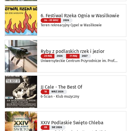
6. Festiwal Rzeka Ognia w Wasilkowie
04 - 05 WRZ
2026
Teren rekreacyjny Cypel w Wasilkowie
Ryby z podlaskich rzek i jezior
20 MAJ
2026
31 MAJ
2027
Uniwersyteckie Centrum Przyrodnicze im. Prof.
Andrzeja Myrchy
JJ Cale - The Best Of
18
WRZ 2026
6-Ścian - Klub muzyczny
XXIV Podlaskie Święto Chleba
09
SIE 2026