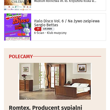
Muzeum Rolnictwa im. ks. Krzysztofa Kluka w
Ciechanowcu
Italo Disco Vol. 6 / Na żywo zaśpiewa
Sergio Bettas
07
LIS 2026
6-Ścian - Klub muzyczny
POLECAMY
Romtex. Producent sypialni