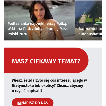
Podlasianka najpiękniejszą Polką.
Wiktoria Ptak zdobyła koronę Miss
Awaria wodocią
Polski 2026
autobusów BKM 
MASZ CIEKAWY TEMAT?
Wiesz, że zdarzyło się coś interesującego w
Białymstoku lub okolicy? Chcesz abyśmy
o czymś napisali?
NAPISZ DO NAS