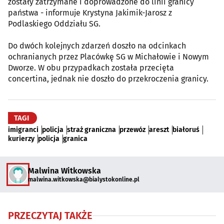
zostały zatrzymane i doprowadzone do linii granicy
państwa - informuje Krystyna Jakimik-Jarosz z
Podlaskiego Oddziału SG.
Do dwóch kolejnych zdarzeń doszło na odcinkach
ochranianych przez Placówkę SG w Michałowie i Nowym
Dworze. W obu przypadkach została przecięta
concertina, jednak nie doszło do przekroczenia granicy.
TAGI
imigranci
policja
straż graniczna
przewóz
areszt
białoruś
kurierzy
policja
granica
Malwina Witkowska
malwina.witkowska@bialystokonline.pl
PRZECZYTAJ TAKŻE