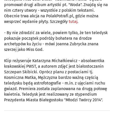
promował drugi album artystki pt. "Woda". Znajdą się na
nim cztery utwory - wszystkie z polskim tekstami.
Obecnie trwa akcja na PolakPotrafi.pl, gdzie można
wesprzeć wydanie płyty. Szczegóły
tutaj
.
- By nie zdradzić za wiele, powiem tylko, że ten teledysk
pokazuje początek podróży bohatera na drodze
archetypów ku życiu - mówi Joanna Zubrycka znana
szerzej jako Miss God.
Klip reżyseruje Katarzyna Michałkiewicz - absolwentka
krakowskiej PWST, a autorem zdjęć jest białostoczanin
Szczepan Skibicki. Oprócz planu z postaciami tj.
Kosmiczna Matka, Mężczyzna bardzo ważną częścią
teledysku będą astrofotografie - m.in. z ujęciami ruchu
gwiazd. Premiera została zaplanowana na drugą połowę
kwietnia. Teledysk jest realizowany ze stypendium
Prezydenta Miasta Białegostoku "Młodzi Twórcy 2014".