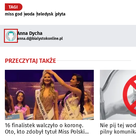
TAGI
miss god
woda
teledysk
płyta
Anna Dycha
anna.d@bialystokonline.pl
PRZECZYTAJ TAKŻE
16 finalistek walczyło o koronę.
Nie pij tej wo
Oto, kto zdobył tytuł Miss Polski
pilny komunika