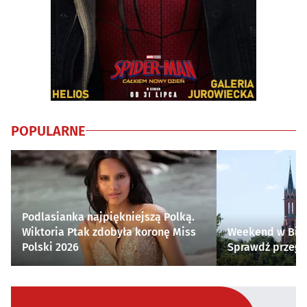
POPULARNE
Podlasianka najpiękniejszą Polką.
Wiktoria Ptak zdobyła koronę Miss
Weekend w Biał
Polski 2026
Sprawdź przegl