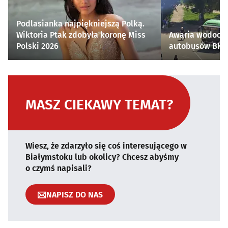
Podlasianka najpiękniejszą Polką.
Wiktoria Ptak zdobyła koronę Miss
Awaria wodocią
Polski 2026
autobusów BKM 
MASZ CIEKAWY TEMAT?
Wiesz, że zdarzyło się coś interesującego w
Białymstoku lub okolicy? Chcesz abyśmy
o czymś napisali?
NAPISZ DO NAS