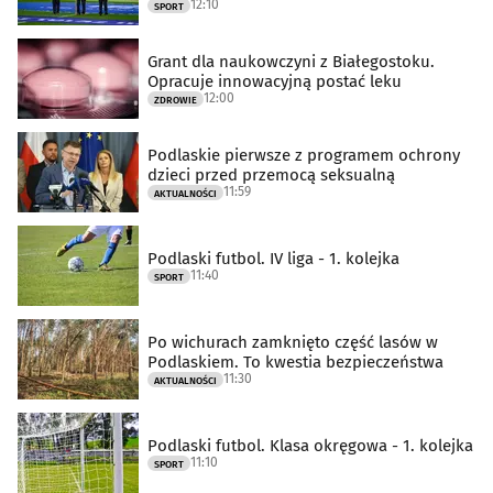
12:10
SPORT
Grant dla naukowczyni z Białegostoku.
Opracuje innowacyjną postać leku
12:00
ZDROWIE
Podlaskie pierwsze z programem ochrony
dzieci przed przemocą seksualną
11:59
AKTUALNOŚCI
Podlaski futbol. IV liga - 1. kolejka
11:40
SPORT
Po wichurach zamknięto część lasów w
Podlaskiem. To kwestia bezpieczeństwa
11:30
AKTUALNOŚCI
Podlaski futbol. Klasa okręgowa - 1. kolejka
11:10
SPORT