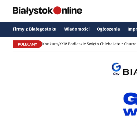
Firmy z Białegostoku
Wiadomości
Ogłoszenia
Imp
Konkursy
XXIV Podlaskie Święto Chleba
Lato z Churr
POLECAMY