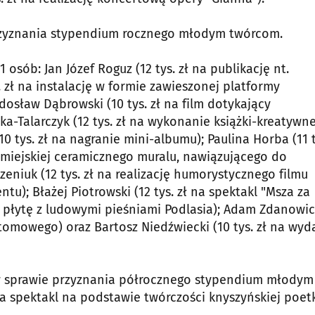
przyznania stypendium rocznego młodym twórcom.
 osób: Jan Józef Roguz (12 tys. zł na publikację nt.
. zł na instalację w formie zawieszonej platformy
osław Dąbrowski (10 tys. zł na film dotykający
a-Talarczyk (12 tys. zł na wykonanie książki-kreatywn
10 tys. zł na nagranie mini-albumu); Paulina Horba (11 t
 miejskiej ceramicznego muralu, nawiązującego do
eniuk (12 tys. zł na realizację humorystycznego filmu
u); Błażej Piotrowski (12 tys. zł na spektakl "Msza za
na płytę z ludowymi pieśniami Podlasia); Adam Zdanowic
stomowego) oraz Bartosz Niedźwiecki (10 tys. zł na wyd
w sprawie przyznania półrocznego stypendium młodym
na spektakl na podstawie twórczości knyszyńskiej poetk