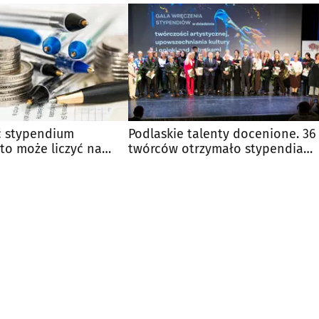
ć stypendium
Podlaskie talenty docenione. 36
to może liczyć na
twórców otrzymało stypendia
eniądze?
marszałka