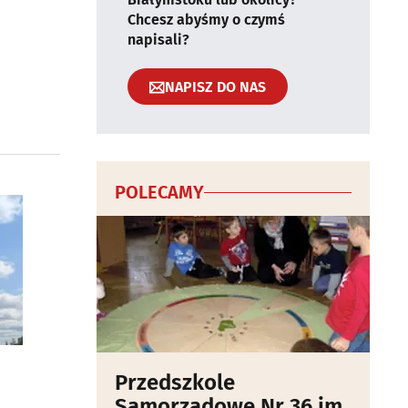
Chcesz abyśmy o czymś
napisali?
NAPISZ DO NAS
POLECAMY
Przedszkole
Samorządowe Nr 36 im.