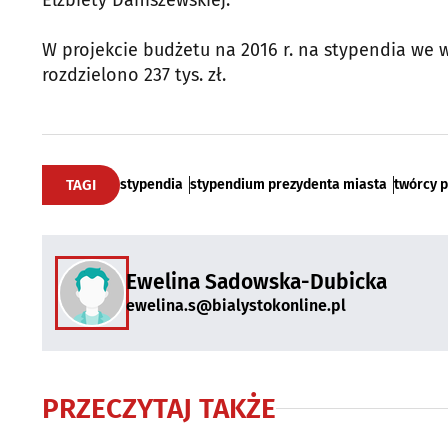
W projekcie budżetu na 2016 r. na stypendia we w
rozdzielono 237 tys. zł.
TAGI
stypendia
stypendium prezydenta miasta
twórcy p
Ewelina Sadowska-Dubicka
ewelina.s@bialystokonline.pl
PRZECZYTAJ TAKŻE