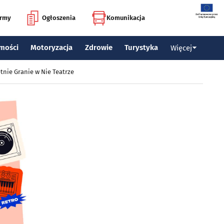
irmy
Ogłoszenia
Komunikacja
mości
Motoryzacja
Zdrowie
Turystyka
Więcej
tnie Granie w Nie Teatrze