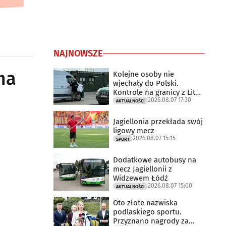
NAJNOWSZE
ma
Kolejne osoby nie
wjechały do Polski.
Kontrole na granicy z Litwą
2026.08.07 17:30
trwają
AKTUALNOŚCI
Jagiellonia przekłada swój
ligowy mecz
2026.08.07 15:15
SPORT
Dodatkowe autobusy na
mecz Jagiellonii z
Widzewem Łódź
2026.08.07 15:00
AKTUALNOŚCI
Oto złote nazwiska
podlaskiego sportu.
Przyznano nagrody za