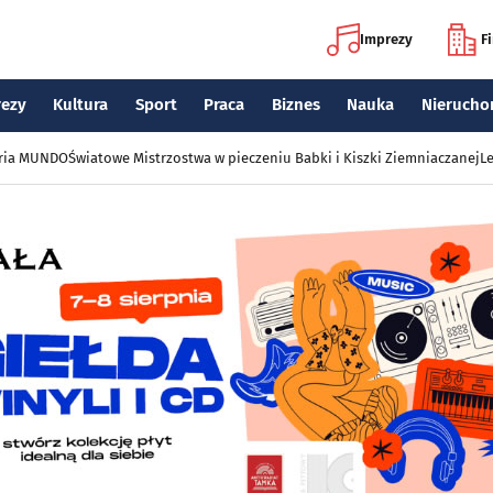
Imprezy
F
rezy
Kultura
Sport
Praca
Biznes
Nauka
Nierucho
eria MUNDO
Światowe Mistrzostwa w pieczeniu Babki i Kiszki Ziemniaczanej
Le