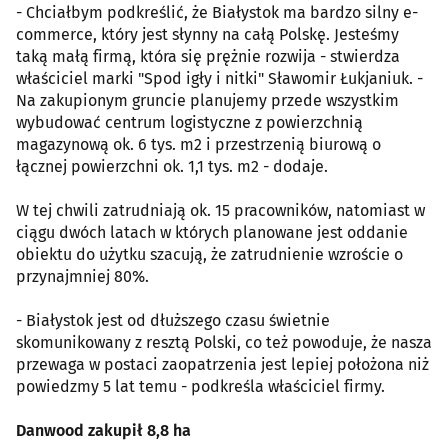
- Chciałbym podkreślić, że Białystok ma bardzo silny e-
commerce, który jest słynny na całą Polskę. Jesteśmy
taką małą firmą, która się prężnie rozwija - stwierdza
właściciel marki "Spod igły i nitki" Sławomir Łukjaniuk. -
Na zakupionym gruncie planujemy przede wszystkim
wybudować centrum logistyczne z powierzchnią
magazynową ok. 6 tys. m2 i przestrzenią biurową o
łącznej powierzchni ok. 1,1 tys. m2 - dodaje.
W tej chwili zatrudniają ok. 15 pracowników, natomiast w
ciągu dwóch latach w których planowane jest oddanie
obiektu do użytku szacują, że zatrudnienie wzroście o
przynajmniej 80%.
- Białystok jest od dłuższego czasu świetnie
skomunikowany z resztą Polski, co też powoduje, że nasza
przewaga w postaci zaopatrzenia jest lepiej położona niż
powiedzmy 5 lat temu - podkreśla właściciel firmy.
Danwood zakupił 8,8 ha