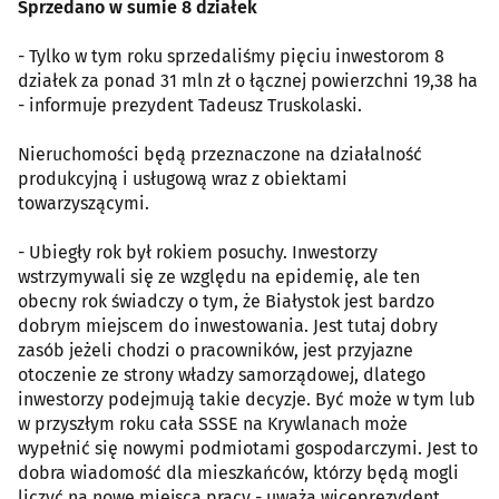
Sprzedano w sumie 8 działek
- Tylko w tym roku sprzedaliśmy pięciu inwestorom 8
działek za ponad 31 mln zł o łącznej powierzchni 19,38 ha
- informuje prezydent Tadeusz Truskolaski.
Nieruchomości będą przeznaczone na działalność
produkcyjną i usługową wraz z obiektami
towarzyszącymi.
- Ubiegły rok był rokiem posuchy. Inwestorzy
wstrzymywali się ze względu na epidemię, ale ten
obecny rok świadczy o tym, że Białystok jest bardzo
dobrym miejscem do inwestowania. Jest tutaj dobry
zasób jeżeli chodzi o pracowników, jest przyjazne
otoczenie ze strony władzy samorządowej, dlatego
inwestorzy podejmują takie decyzje. Być może w tym lub
w przyszłym roku cała SSSE na Krywlanach może
wypełnić się nowymi podmiotami gospodarczymi. Jest to
dobra wiadomość dla mieszkańców, którzy będą mogli
liczyć na nowe miejsca pracy - uważa wiceprezydent