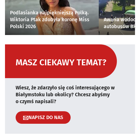
Podlasianka najpiękniejszą Polką.
Wiktoria Ptak zdobyła koronę Miss
Awaria wodocią
Polski 2026
autobusów BKM 
MASZ CIEKAWY TEMAT?
Wiesz, że zdarzyło się coś interesującego w
Białymstoku lub okolicy? Chcesz abyśmy
o czymś napisali?
NAPISZ DO NAS