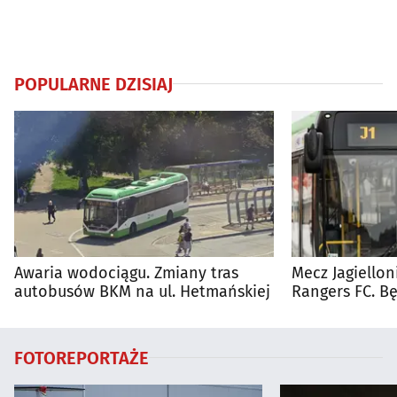
POPULARNE DZISIAJ
Awaria wodociągu. Zmiany tras
Mecz Jagiellon
autobusów BKM na ul. Hetmańskiej
Rangers FC. 
autobusy dla 
FOTOREPORTAŻE