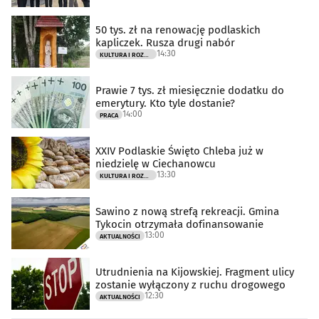
50 tys. zł na renowację podlaskich
kapliczek. Rusza drugi nabór
14:30
KULTURA I ROZRYWKA
Prawie 7 tys. zł miesięcznie dodatku do
emerytury. Kto tyle dostanie?
14:00
PRACA
XXIV Podlaskie Święto Chleba już w
niedzielę w Ciechanowcu
13:30
KULTURA I ROZRYWKA
Sawino z nową strefą rekreacji. Gmina
Tykocin otrzymała dofinansowanie
13:00
AKTUALNOŚCI
Utrudnienia na Kijowskiej. Fragment ulicy
zostanie wyłączony z ruchu drogowego
12:30
AKTUALNOŚCI