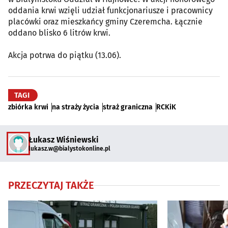
oddania krwi wzięli udział funkcjonariusze i pracownicy
placówki oraz mieszkańcy gminy Czeremcha. Łącznie
oddano blisko 6 litrów krwi.
Akcja potrwa do piątku (13.06).
TAGI
zbiórka krwi
na straży życia
straż graniczna
RCKiK
Łukasz Wiśniewski
lukasz.w@bialystokonline.pl
PRZECZYTAJ TAKŻE