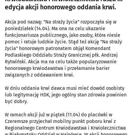
edycja akcji honorowego oddania krwi.
Akcja pod nazwą: "Na straży życia" rozpoczęła się w
poniedziałek (14.04). Ma ona na celu ukazanie
funkcjonariusza publicznego, jako osoby, która niesie
pomoc i ratuje ludzkie życie. Stąd też akcję "Na straży
życia" honorowym patronatem objął Komendant
Podlaskiego Oddziału Straży Granicznej płk. Andrzej
Rytwiński. Akcja ma na celu także popularyzowanie
honorowego krwiodawstwa i przełamanie barier
związanych z oddawaniem krwi.
W dniu oddania krwi dawca musi mieć dowód osobisty
lub legitymację HDK, jego ogólny stan zdrowia powinien
być dobry.
W ramach akcji już w piątek (11.04) do placówki w
Czeremsze przyjechał mobilny punkt poboru krwi z
Regionalnego Centrum Krwiodawstwa i Krwiolecznictwa
w Białymstoku Oddział w Hajnówce. W akcji honorowego