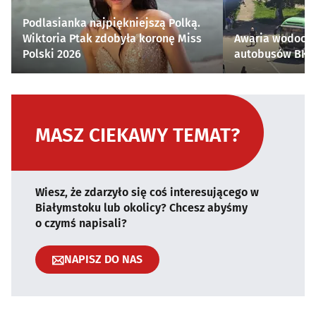
Podlasianka najpiękniejszą Polką.
Wiktoria Ptak zdobyła koronę Miss
Awaria wodocią
Polski 2026
autobusów BKM 
MASZ CIEKAWY TEMAT?
Wiesz, że zdarzyło się coś interesującego w
Białymstoku lub okolicy? Chcesz abyśmy
o czymś napisali?
NAPISZ DO NAS