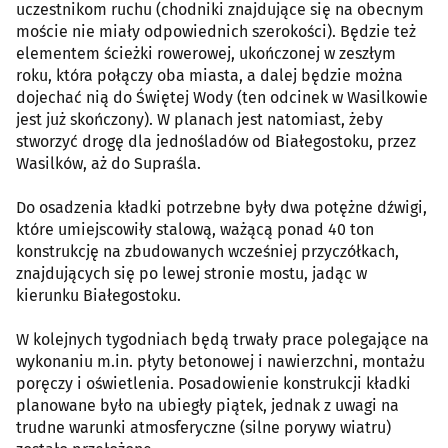
uczestnikom ruchu (chodniki znajdujące się na obecnym
moście nie miały odpowiednich szerokości). Będzie też
elementem ścieżki rowerowej, ukończonej w zeszłym
roku, która połączy oba miasta, a dalej będzie można
dojechać nią do Świętej Wody (ten odcinek w Wasilkowie
jest już skończony). W planach jest natomiast, żeby
stworzyć drogę dla jednośladów od Białegostoku, przez
Wasilków, aż do Supraśla.
Do osadzenia kładki potrzebne były dwa potężne dźwigi,
które umiejscowiły stalową, ważącą ponad 40 ton
konstrukcję na zbudowanych wcześniej przyczółkach,
znajdujących się po lewej stronie mostu, jadąc w
kierunku Białegostoku.
W kolejnych tygodniach będą trwały prace polegające na
wykonaniu m.in. płyty betonowej i nawierzchni, montażu
poręczy i oświetlenia. Posadowienie konstrukcji kładki
planowane było na ubiegły piątek, jednak z uwagi na
trudne warunki atmosferyczne (silne porywy wiatru)