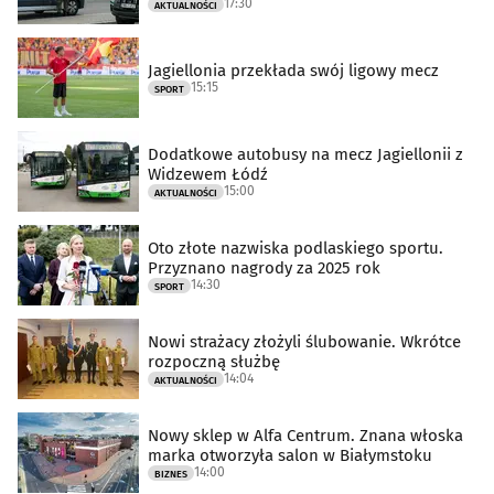
17:30
AKTUALNOŚCI
Jagiellonia przekłada swój ligowy mecz
15:15
SPORT
Dodatkowe autobusy na mecz Jagiellonii z
Widzewem Łódź
15:00
AKTUALNOŚCI
Oto złote nazwiska podlaskiego sportu.
Przyznano nagrody za 2025 rok
14:30
SPORT
Nowi strażacy złożyli ślubowanie. Wkrótce
rozpoczną służbę
14:04
AKTUALNOŚCI
Nowy sklep w Alfa Centrum. Znana włoska
marka otworzyła salon w Białymstoku
14:00
BIZNES