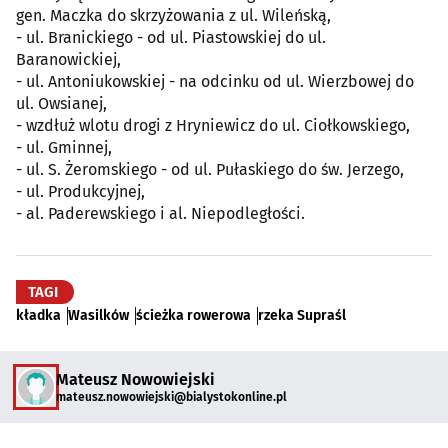
gen. Maczka do skrzyżowania z ul. Wileńską,
- ul. Branickiego - od ul. Piastowskiej do ul.
Baranowickiej,
- ul. Antoniukowskiej - na odcinku od ul. Wierzbowej do
ul. Owsianej,
- wzdłuż wlotu drogi z Hryniewicz do ul. Ciołkowskiego,
- ul. Gminnej,
- ul. S. Żeromskiego - od ul. Pułaskiego do św. Jerzego,
- ul. Produkcyjnej,
- al. Paderewskiego i al. Niepodległości.
TAGI
kładka
Wasilków
ścieżka rowerowa
rzeka Supraśl
Mateusz Nowowiejski
mateusz.nowowiejski@bialystokonline.pl