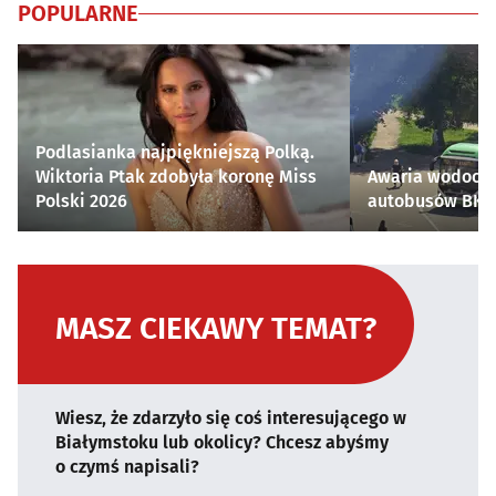
POPULARNE
Podlasianka najpiękniejszą Polką.
Wiktoria Ptak zdobyła koronę Miss
Awaria wodocią
Polski 2026
autobusów BKM 
MASZ CIEKAWY TEMAT?
Wiesz, że zdarzyło się coś interesującego w
Białymstoku lub okolicy? Chcesz abyśmy
o czymś napisali?