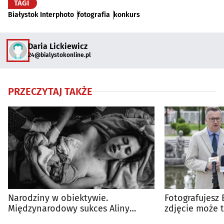
TAGI
Białystok Interphoto
fotografia
konkurs
Daria Lickiewicz
24@bialystokonline.pl
PRZECZYTAJ TAKŻE
Narodziny w obiektywie.
Fotografujesz 
Międzynarodowy sukces Aliny
zdjęcie może t
Gabrel-Kamińskiej
miejskiego!