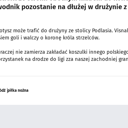
wodnik pozostanie na dłużej w drużynie z
otysz może trafić do drużyny ze stolicy Podlasia. Visna
em goli i walczy o koronę króla strzelców.
raczej nie zamierza zakładać koszulki innego polskieg
przystanek na drodze do ligi zza naszej zachodniej gran
ódź
piłka nożna