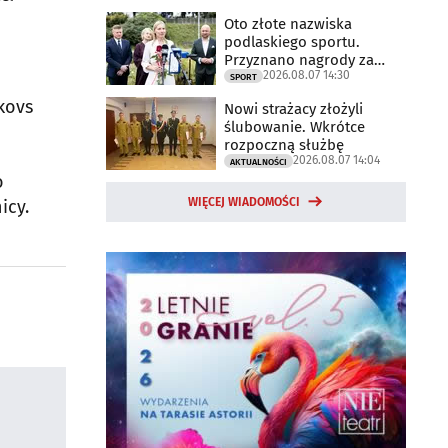
Oto złote nazwiska
podlaskiego sportu.
Przyznano nagrody za
2026.08.07 14:30
2025 rok
SPORT
kovs
Nowi strażacy złożyli
ślubowanie. Wkrótce
rozpoczną służbę
2026.08.07 14:04
AKTUALNOŚCI
o
WIĘCEJ WIADOMOŚCI
icy.