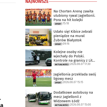
NAJNOWSZE
Na Chorten Arenę zawita
ulubiony rywal Jagiellonii.
Pora na hit kolejki
15:18
SPORT
Udało się! Kibice zebrali
pieniądze na mural
Żubrów Białystok
09:16
SPORT
Kolejne osoby nie
wjechały do Polski.
Kontrole na granicy z Litwą
2026.08.07 17:30
trwają
AKTUALNOŚCI
Jagiellonia przekłada swój
ligowy mecz
2026.08.07 15:15
SPORT
Dodatkowe autobusy na
mecz Jagiellonii z
.
Widzewem Łódź
ca
2026.08.07 15:00
AKTUALNOŚCI