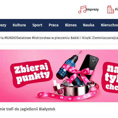
Imprezy
F
rezy
Kultura
Sport
Praca
Biznes
Nauka
Nierucho
eria MUNDO
Światowe Mistrzostwa w pieczeniu Babki i Kiszki Ziemniaczanej
Le
ie trafi do Jagiellonii Białystok