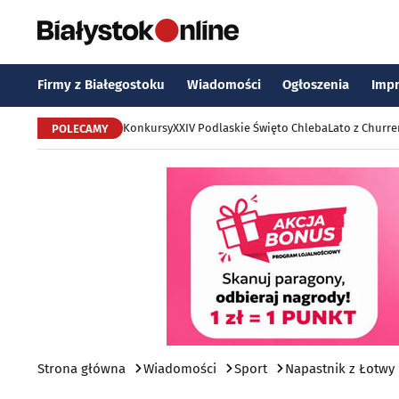
Firmy z Białegostoku
Wiadomości
Ogłoszenia
Imp
Konkursy
XXIV Podlaskie Święto Chleba
Lato z Churr
POLECAMY
Strona główna
Wiadomości
Sport
Napastnik z Łotwy n