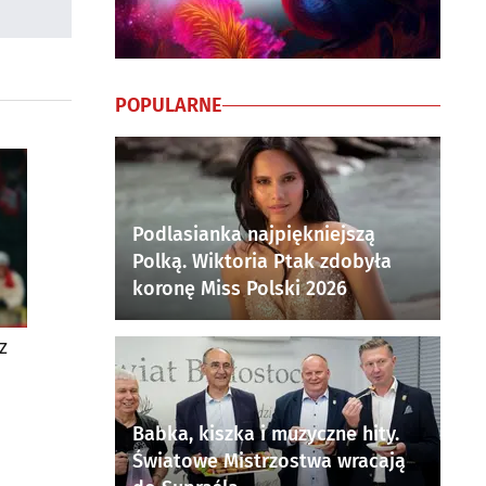
POPULARNE
Podlasianka najpiękniejszą
Polką. Wiktoria Ptak zdobyła
koronę Miss Polski 2026
z
Babka, kiszka i muzyczne hity.
Światowe Mistrzostwa wracają