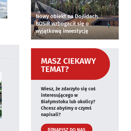
Nowy obiekt na Dojlidach.
BOSiR wzbogacił się o
wyjątkową inwestycję
MASZ CIEKAWY
TEMAT?
Wiesz, że zdarzyło się coś
interesującego w
Białymstoku lub okolicy?
Chcesz abyśmy o czymś
napisali?
NAPISZ DO NAS