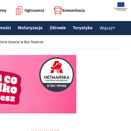
irmy
Ogłoszenia
Komunikacja
mości
Motoryzacja
Zdrowie
Turystyka
Więcej
tnie Granie w Nie Teatrze