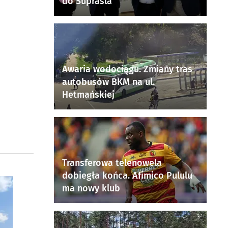
do Supraśla
Awaria wodociągu. Zmiany tras
autobusów BKM na ul.
Hetmańskiej
Transferowa telenowela
dobiegła końca. Afimico Pululu
ma nowy klub