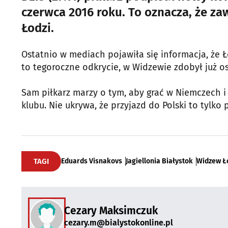
czerwca 2016 roku. To oznacza, że za
Łodzi.
Ostatnio w mediach pojawiła się informacja, że Ł
to tegoroczne odkrycie, w Widzewie zdobył już osi
Sam piłkarz marzy o tym, aby grać w Niemczech i 
klubu. Nie ukrywa, że przyjazd do Polski to tylko 
TAGI
Eduards Visnakovs
Jagiellonia Białystok
Widzew Ł
Cezary Maksimczuk
cezary.m@bialystokonline.pl