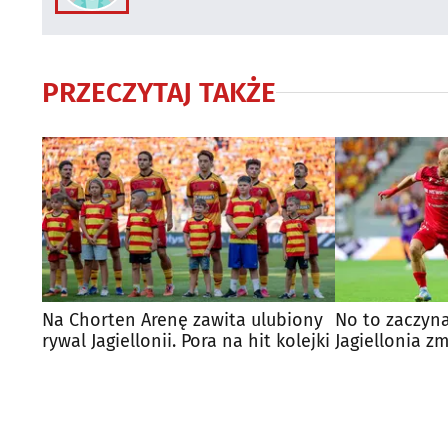
PRZECZYTAJ TAKŻE
Na Chorten Arenę zawita ulubiony
No to zaczyn
rywal Jagiellonii. Pora na hit kolejki
Jagiellonia zm
PSG