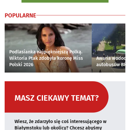
POPULARNE
Podlasianka najpiękniejszą Polką.
Wiktoria Ptak zdobyła koronę Miss
Awaria wodocią
Polski 2026
autobusów BKM 
MASZ CIEKAWY TEMAT?
Wiesz, że zdarzyło się coś interesującego w
Białymstoku lub okolicy? Chcesz abyśmy