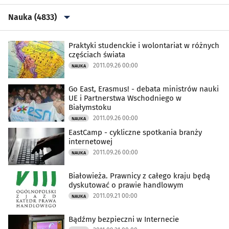
Nauka (4833)
Wszystkie
Praktyki studenckie i wolontariat w różnych
częściach świata
2011.09.26 00:00
NAUKA
Aktualności
(37555)
Go East, Erasmus! - debata ministrów nauki
Kultura i Rozrywka
(18494)
UE i Partnerstwa Wschodniego w
Białymstoku
2011.09.26 00:00
NAUKA
Sport
(14016)
EastCamp - cykliczne spotkania branży
internetowej
Biznes
(4742)
2011.09.26 00:00
NAUKA
Praca
(1980)
Białowieża. Prawnicy z całego kraju będą
dyskutować o prawie handlowym
2011.09.21 00:00
NAUKA
Nauka
(4833)
Bądźmy bezpieczni w Internecie
Zdrowie
(3301)