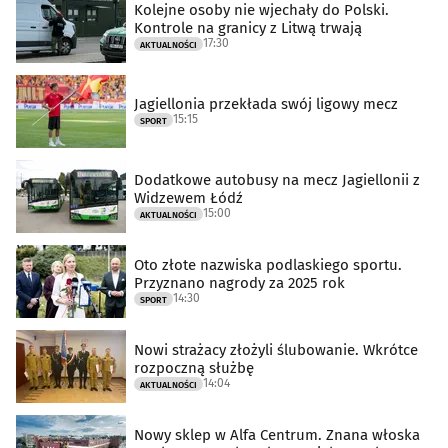
Kolejne osoby nie wjechały do Polski.
Kontrole na granicy z Litwą trwają
17:30
AKTUALNOŚCI
Jagiellonia przekłada swój ligowy mecz
15:15
SPORT
Dodatkowe autobusy na mecz Jagiellonii z
Widzewem Łódź
15:00
AKTUALNOŚCI
Oto złote nazwiska podlaskiego sportu.
Przyznano nagrody za 2025 rok
14:30
SPORT
Nowi strażacy złożyli ślubowanie. Wkrótce
rozpoczną służbę
14:04
AKTUALNOŚCI
Nowy sklep w Alfa Centrum. Znana włoska