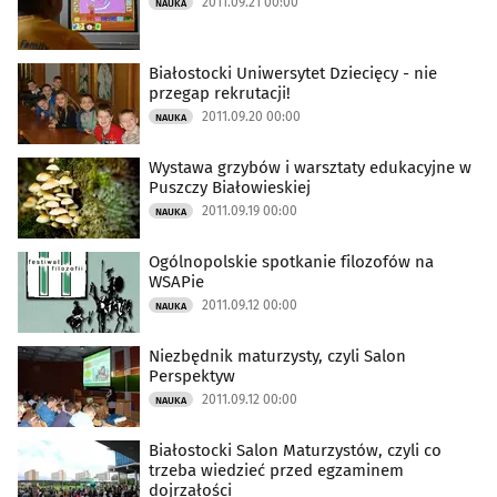
2011.09.21 00:00
NAUKA
Uroda
(625)
Białostocki Uniwersytet Dziecięcy - nie
przegap rekrutacji!
Rodzina
(202)
2011.09.20 00:00
NAUKA
Motoryzacja
(769)
Wystawa grzybów i warsztaty edukacyjne w
Puszczy Białowieskiej
2011.09.19 00:00
NAUKA
Dom
(875)
Ogólnopolskie spotkanie filozofów na
Kryminalne
(4576)
WSAPie
2011.09.12 00:00
NAUKA
Drogówka
(2463)
Niezbędnik maturzysty, czyli Salon
Perspektyw
Turystyka
(182)
2011.09.12 00:00
NAUKA
Kulinaria
(110)
Białostocki Salon Maturzystów, czyli co
trzeba wiedzieć przed egzaminem
dojrzałości