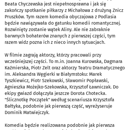
Beata Chyczewska jest niepełnosprawna i jak się
zakończy spotkanie piłkarzy z Michałowa z drużyną Znicz
Pruszków. Tym razem komedia obyczajowa z Podlasia
będzie nawiązywała do gatunku komedii romantycznej.
Rozwinięty zostanie wątek Aliny. Ale nie zabraknie
barwnych bohaterów znanych z pierwszej części, tym
razem widz pozna ich z nieco innych sytuacjach.
W filmie zagrają aktorzy, którzy pracowali przy
wcześniejszej części. To m.in. Joanna Kurowska, Dagmara
Kaźmierska, Piotr Zelt oraz aktorzy Teatru Dramatycznego
im. Aleksandra Węgierki w Białymstoku: Marek
Tyszkiewicz, Piotr Szekowski, Sławomir Popławski,
Agnieszka Możejko-Szekowska, Krzysztof Ławniczak. Do
ekipy gwiazd dołączyła jeszcze Dorota Chotecka.
"Ślicznotkę Początek" według scenariusza Krzysztofa
Bałtyka, podobnie jak pierwszą część, wyreżyseruje
Dominik Matwiejczyk.
Komedia będzie realizowana podobnie jak pierwsza