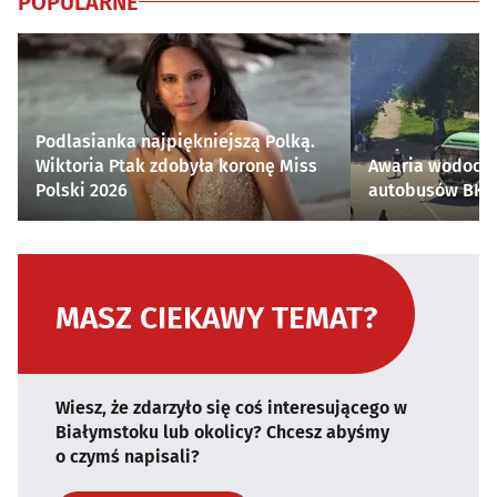
POPULARNE
Podlasianka najpiękniejszą Polką.
Wiktoria Ptak zdobyła koronę Miss
Awaria wodocią
Polski 2026
autobusów BKM 
MASZ CIEKAWY TEMAT?
Wiesz, że zdarzyło się coś interesującego w
Białymstoku lub okolicy? Chcesz abyśmy
o czymś napisali?