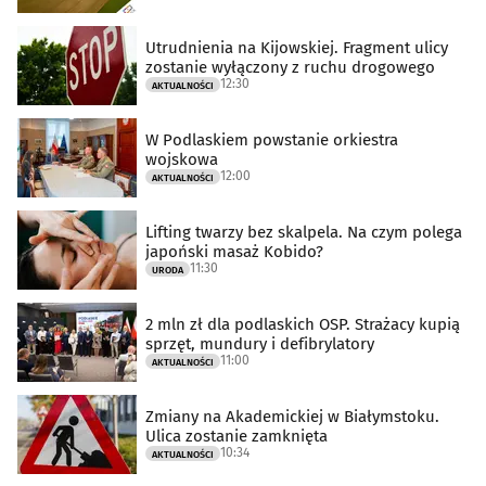
Utrudnienia na Kijowskiej. Fragment ulicy
zostanie wyłączony z ruchu drogowego
12:30
AKTUALNOŚCI
W Podlaskiem powstanie orkiestra
wojskowa
12:00
AKTUALNOŚCI
Lifting twarzy bez skalpela. Na czym polega
japoński masaż Kobido?
11:30
URODA
2 mln zł dla podlaskich OSP. Strażacy kupią
sprzęt, mundury i defibrylatory
11:00
AKTUALNOŚCI
Zmiany na Akademickiej w Białymstoku.
Ulica zostanie zamknięta
10:34
AKTUALNOŚCI