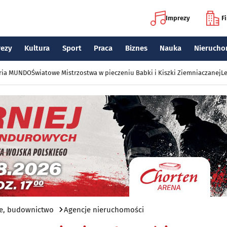
Imprezy
F
rezy
Kultura
Sport
Praca
Biznes
Nauka
Nierucho
eria MUNDO
Światowe Mistrzostwa w pieczeniu Babki i Kiszki Ziemniaczanej
Le
e, budownictwo
Agencje nieruchomości