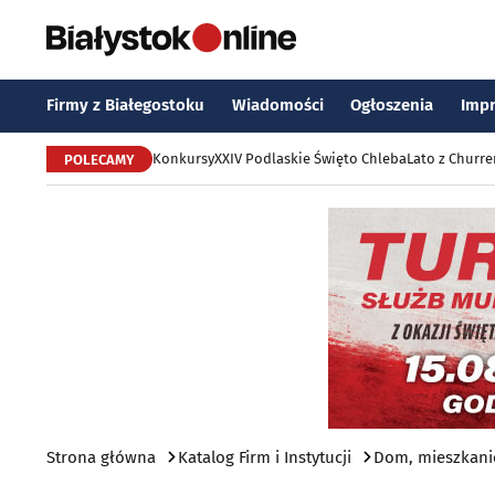
Firmy z Białegostoku
Wiadomości
Ogłoszenia
Imp
Konkursy
XXIV Podlaskie Święto Chleba
Lato z Churr
POLECAMY
Strona główna
Katalog Firm i Instytucji
Dom, mieszkani