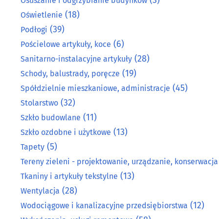
Osuszanie i odgrzybianie budynków
(18)
Oświetlenie
(39)
Podłogi
(6)
Pościelowe artykuły, koce
(28)
Sanitarno-instalacyjne artykuły
(19)
Schody, balustrady, poręcze
(45)
Spółdzielnie mieszkaniowe, administracje
(32)
Stolarstwo
(11)
Szkło budowlane
(13)
Szkło ozdobne i użytkowe
(5)
Tapety
Tereny zieleni - projektowanie, urządzanie, konserwacja
(13)
Tkaniny i artykuły tekstylne
(28)
Wentylacja
(12)
Wodociągowe i kanalizacyjne przedsiębiorstwa