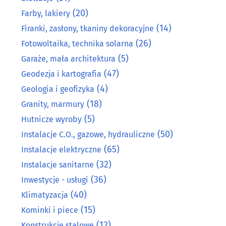
(20)
Farby, lakiery
(14)
Firanki, zasłony, tkaniny dekoracyjne
(26)
Fotowoltaika, technika solarna
(5)
Garaże, mała architektura
(47)
Geodezja i kartografia
(4)
Geologia i geofizyka
(18)
Granity, marmury
(5)
Hutnicze wyroby
(50)
Instalacje C.O., gazowe, hydrauliczne
(65)
Instalacje elektryczne
(32)
Instalacje sanitarne
(36)
Inwestycje - usługi
(40)
Klimatyzacja
(15)
Kominki i piece
(12)
Konstrukcje stalowe