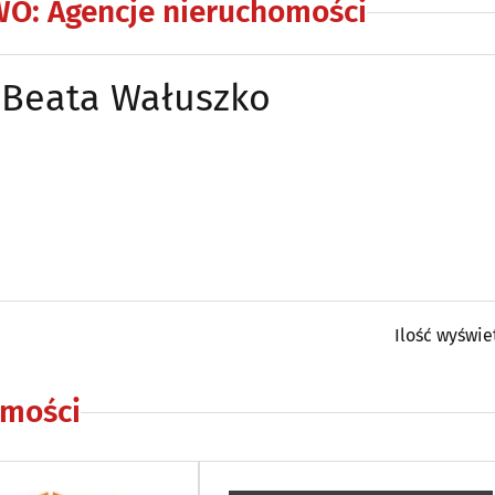
WO
:
Agencje nieruchomości
Beata Wałuszko
Ilość wyświe
omości