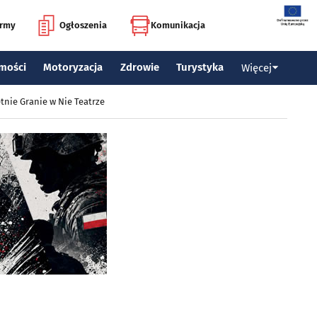
irmy
Ogłoszenia
Komunikacja
mości
Motoryzacja
Zdrowie
Turystyka
Więcej
tnie Granie w Nie Teatrze