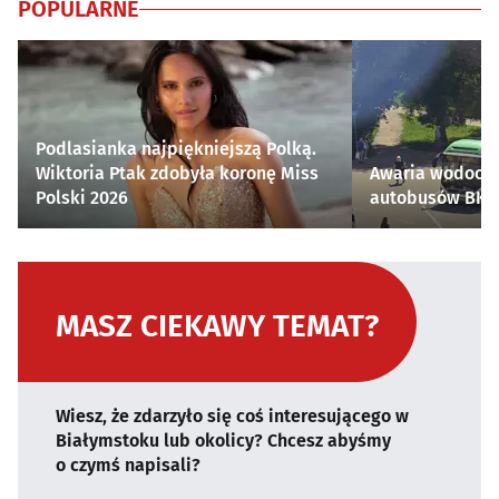
POPULARNE
Podlasianka najpiękniejszą Polką.
Wiktoria Ptak zdobyła koronę Miss
Awaria wodocią
Polski 2026
autobusów BKM 
MASZ CIEKAWY TEMAT?
Wiesz, że zdarzyło się coś interesującego w
Białymstoku lub okolicy? Chcesz abyśmy
o czymś napisali?