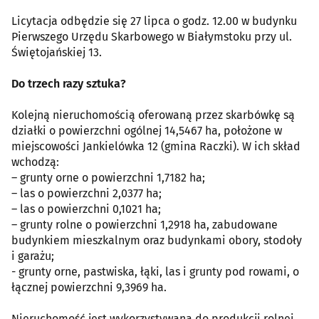
Licytacja odbędzie się 27 lipca o godz. 12.00 w budynku
Pierwszego Urzędu Skarbowego w Białymstoku przy ul.
Świętojańskiej 13.
Do trzech razy sztuka?
Kolejną nieruchomością oferowaną przez skarbówkę są
działki o powierzchni ogólnej 14,5467 ha, położone w
miejscowości Jankielówka 12 (gmina Raczki). W ich skład
wchodzą:
– grunty orne o powierzchni 1,7182 ha;
– las o powierzchni 2,0377 ha;
– las o powierzchni 0,1021 ha;
– grunty rolne o powierzchni 1,2918 ha, zabudowane
budynkiem mieszkalnym oraz budynkami obory, stodoły
i garażu;
- grunty orne, pastwiska, łąki, las i grunty pod rowami, o
łącznej powierzchni 9,3969 ha.
Nieruchomość jest wykorzystywana do produkcji rolnej.