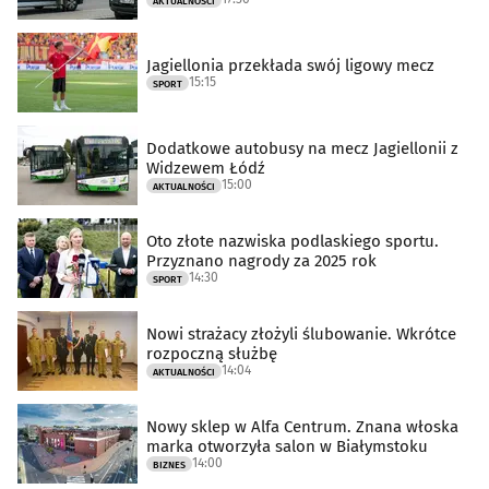
AKTUALNOŚCI
Jagiellonia przekłada swój ligowy mecz
15:15
SPORT
Dodatkowe autobusy na mecz Jagiellonii z
Widzewem Łódź
15:00
AKTUALNOŚCI
Oto złote nazwiska podlaskiego sportu.
Przyznano nagrody za 2025 rok
14:30
SPORT
Nowi strażacy złożyli ślubowanie. Wkrótce
rozpoczną służbę
14:04
AKTUALNOŚCI
Nowy sklep w Alfa Centrum. Znana włoska
marka otworzyła salon w Białymstoku
14:00
BIZNES