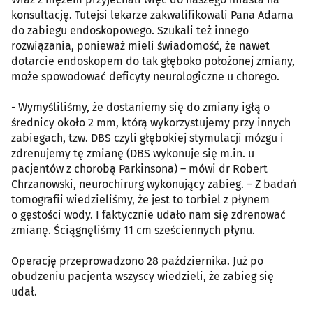
konsultację. Tutejsi lekarze zakwalifikowali Pana Adama
do zabiegu endoskopowego. Szukali też innego
rozwiązania, ponieważ mieli świadomość, że nawet
dotarcie endoskopem do tak głęboko położonej zmiany,
może spowodować deficyty neurologiczne u chorego.
- Wymyśliliśmy, że dostaniemy się do zmiany igłą o
średnicy około 2 mm, którą wykorzystujemy przy innych
zabiegach, tzw. DBS czyli głębokiej stymulacji mózgu i
zdrenujemy tę zmianę (DBS wykonuje się m.in. u
pacjentów z chorobą Parkinsona) – mówi dr Robert
Chrzanowski, neurochirurg wykonujący zabieg. – Z badań
tomografii wiedzieliśmy, że jest to torbiel z płynem
o gęstości wody. I faktycznie udało nam się zdrenować
zmianę. Ściągnęliśmy 11 cm sześciennych płynu.
Operację przeprowadzono 28 października. Już po
obudzeniu pacjenta wszyscy wiedzieli, że zabieg się
udał.