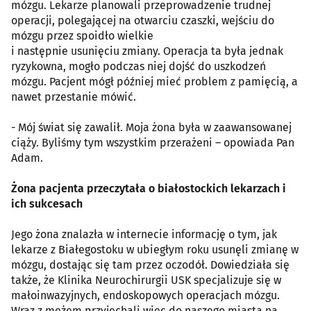
mózgu. Lekarze planowali przeprowadzenie trudnej
operacji, polegającej na otwarciu czaszki, wejściu do
mózgu przez spoidło wielkie
i następnie usunięciu zmiany. Operacja ta była jednak
ryzykowna, mogło podczas niej dojść do uszkodzeń
mózgu. Pacjent mógł później mieć problem z pamięcią, a
nawet przestanie mówić.
- Mój świat się zawalił. Moja żona była w zaawansowanej
ciąży. Byliśmy tym wszystkim przerażeni – opowiada Pan
Adam.
Żona pacjenta przeczytała o białostockich lekarzach i
ich sukcesach
Jego żona znalazła w internecie informację o tym, jak
lekarze z Białegostoku w ubiegłym roku usunęli zmianę w
mózgu, dostając się tam przez oczodół. Dowiedziała się
także, że Klinika Neurochirurgii USK specjalizuje się w
małoinwazyjnych, endoskopowych operacjach mózgu.
Wraz z mężem przyjechali więc do naszego miasta na