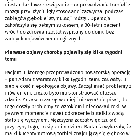
niestandardowe rozwiązanie – odprowadzenie torbieli z
mózgu przy użyciu igły stosowanej zazwyczaj podczas
zabiegów głębokiej stymulacji mózgu. Operacja
zakończyła się pełnym sukcesem, a 30-letni pacjent
wrócił do zdrowia i został wypisany do domu bez
żadnych objawów neurologicznych.
Pierwsze objawy choroby pojawiły się kilka tygodni
temu
Pacjent, u którego przeprowadzono nowatorską operację
– pan Adam z Warszawy kilka tygodni temu zauważył u
siebie dość niepokojące objawy. Zaczął mieć problemy z
mówieniem, ciężko było mu skonstruować dłuższe
zdanie. Z czasem zaczął wolniej i niewyraźnie pisać, do
tego doszły problemy ze wzrokiem i niedowład ręki. W
pewnym momencie nawet odkręcenie butelki z wodą
stało się wyczynem. Mężczyzna zaczął więc szukać
przyczyny tego, co się z nim działo. Badania wykazały, że
ma kilkucentymetrową torbiel znajdującą się głęboko w