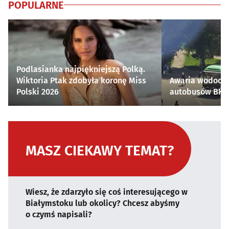
POPULARNE
Podlasianka najpiękniejszą Polką.
Wiktoria Ptak zdobyła koronę Miss
Awaria wodocią
Polski 2026
autobusów BKM 
MASZ CIEKAWY TEMAT?
Wiesz, że zdarzyło się coś interesującego w
Białymstoku lub okolicy? Chcesz abyśmy
o czymś napisali?