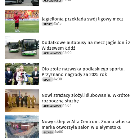
17:30
AKTUALNOŚCI
Jagiellonia przekłada swój ligowy mecz
15:15
SPORT
Dodatkowe autobusy na mecz Jagiellonii z
Widzewem Łódź
15:00
AKTUALNOŚCI
Oto złote nazwiska podlaskiego sportu.
Przyznano nagrody za 2025 rok
14:30
SPORT
Nowi strażacy złożyli ślubowanie. Wkrótce
rozpoczną służbę
14:04
AKTUALNOŚCI
Nowy sklep w Alfa Centrum. Znana włoska
marka otworzyła salon w Białymstoku
14:00
BIZNES