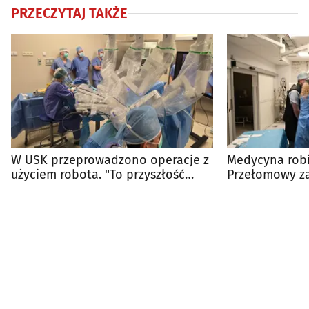
PRZECZYTAJ TAKŻE
W USK przeprowadzono operacje z
Medycyna robi
użyciem robota. "To przyszłość
Przełomowy z
medycyny"
USK