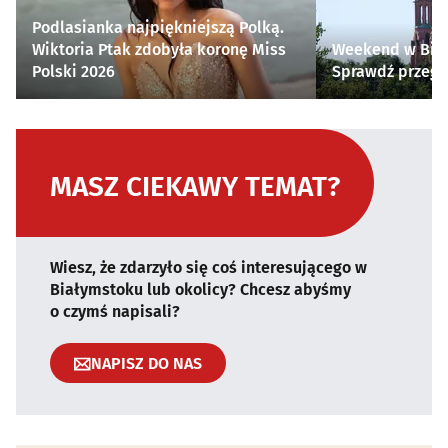
Podlasianka najpiękniejszą Polką.
Wiktoria Ptak zdobyła koronę Miss
Weekend w Biał
Polski 2026
Sprawdź przegl
MASZ CIEKAWY TEMAT?
Wiesz, że zdarzyło się coś interesującego w
Białymstoku lub okolicy? Chcesz abyśmy
o czymś napisali?
NAPISZ DO NAS