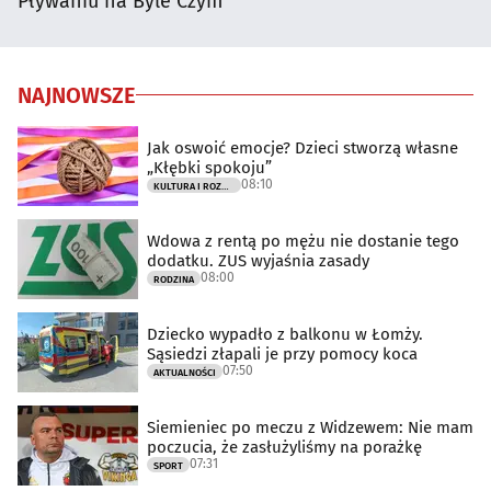
Pływaniu na Byle Czym
NAJNOWSZE
Jak oswoić emocje? Dzieci stworzą własne
„Kłębki spokoju”
08:10
KULTURA I ROZRYWKA
Wdowa z rentą po mężu nie dostanie tego
dodatku. ZUS wyjaśnia zasady
08:00
RODZINA
Dziecko wypadło z balkonu w Łomży.
Sąsiedzi złapali je przy pomocy koca
07:50
AKTUALNOŚCI
Siemieniec po meczu z Widzewem: Nie mam
poczucia, że zasłużyliśmy na porażkę
07:31
SPORT