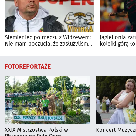
Siemieniec po meczu z Widzewem:
Jagiellonia za
Nie mam poczucia, że zasłużyliśmy
kolejki górą ł
na porażkę
FOTOREPORTAŻE
XXIX Mistrzostwa Polski w
Koncert Muzycz