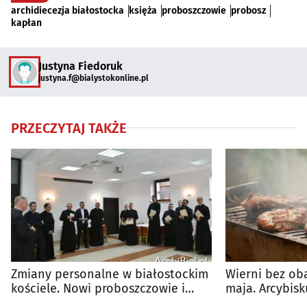
archidiecezja białostocka
księża
proboszczowie
probosz
kapłan
Justyna Fiedoruk
justyna.f@bialystokonline.pl
PRZECZYTAJ TAKŻE
Zmiany personalne w białostockim
Wierni bez ob
kościele. Nowi proboszczowie i
maja. Arcybis
wikariusze
warunek