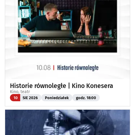
Historie równoległe | Kino Konesera
Kino, teatr
10
SIE 2026
Poniedziałek
godz. 18:00