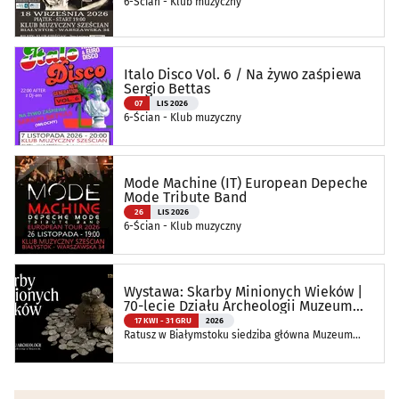
6-Ścian - Klub muzyczny
Italo Disco Vol. 6 / Na żywo zaśpiewa
Sergio Bettas
07
LIS 2026
6-Ścian - Klub muzyczny
Mode Machine (IT) European Depeche
Mode Tribute Band
26
LIS 2026
6-Ścian - Klub muzyczny
Wystawa: Skarby Minionych Wieków |
70-lecie Działu Archeologii Muzeum
Podlaskiego
17 KWI - 31 GRU
2026
Ratusz w Białymstoku siedziba główna Muzeum
Podlaskiego w Białymstoku