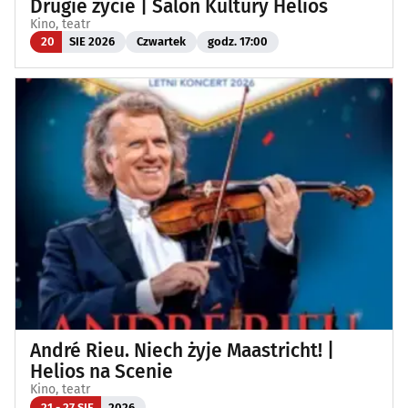
Drugie życie | Salon Kultury Helios
Kino, teatr
20
SIE 2026
Czwartek
godz. 17:00
André Rieu. Niech żyje Maastricht! |
Helios na Scenie
Kino, teatr
21 - 27 SIE
2026