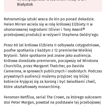
Białystok
Retransmisja sztuki wraca do kin po ponad dekadzie.
Helen Mirren wciela się w rolę królowej Elżbiety II w
uhonorowanej nagrodami Olivier i Tony Award®
przebojowej produkcji w reżyserii Stephena Daldry'ego.
Przez 60 lat królowa Elżbieta II odbywała cotygodniowe,
poufne spotkania z każdym z 12 premierów Wielkiej
Brytanii. Takie spotkanie jest znane jako audiencja.
Królowa doradzała premierom, począwszy od Winstona
Churchilla, przez Margaret Thatcher, po Davida
Camerona, w sprawach publicznych i osobistych. Podczas
prywatnych audiencji możemy przyjrzeć się bliżej
kobiecie kryjącej się za koroną i być świadkami chwil,
które ukształtowały monarchinię.
Fenomen Netflixa, serial The Crown, za którego sukcesem
stoi Peter Morgan, powstał na podstawie tej przebojowej