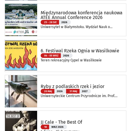
Międzynarodowa konferencja naukowa
ATEE Annual Conference 2026
25 - 28 SIE
2026
Uniwersytet w Białymstoku. Wydział Nauk o
Edukacji
6. Festiwal Rzeka Ognia w Wasilkowie
04 - 05 WRZ
2026
Teren rekreacyjny Cypel w Wasilkowie
Ryby z podlaskich rzek i jezior
20 MAJ
2026
31 MAJ
2027
Uniwersyteckie Centrum Przyrodnicze im. Prof.
Andrzeja Myrchy
JJ Cale - The Best Of
18
WRZ 2026