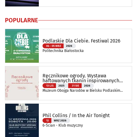
POPULARNE
Podlaskie Dla Ciebie. Festiwal 2026
04 - 05 WRZ
2026
Politechnika Białostocka
Ręcznikowe ogrody. Wystawa
haftowanych tkanin inspirowanych
naturą
13 LIS
2025
31 SIE
2026
Muzeum Obojga Narodów w Bielsku Podlaskim
Oddział Muzeum Podlaskiego w Białymstoku
Phil Collins / In the Air Tonight
12
WRZ 2026
6-Ścian - Klub muzyczny