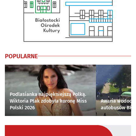
POPULARNE
Podlasianka najpiękniejszą Polką.
Wiktoria Ptak zdobyła koronę Miss
Awaria wodocią
Polski 2026
autobusów BKM 