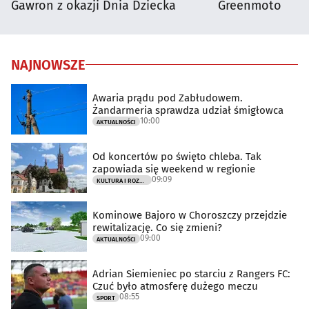
Gawron z okazji Dnia Dziecka
Greenmoto
NAJNOWSZE
Awaria prądu pod Zabłudowem.
Żandarmeria sprawdza udział śmigłowca
10:00
AKTUALNOŚCI
Od koncertów po święto chleba. Tak
zapowiada się weekend w regionie
09:09
KULTURA I ROZRYWKA
Kominowe Bajoro w Choroszczy przejdzie
rewitalizację. Co się zmieni?
09:00
AKTUALNOŚCI
Adrian Siemieniec po starciu z Rangers FC:
Czuć było atmosferę dużego meczu
08:55
SPORT