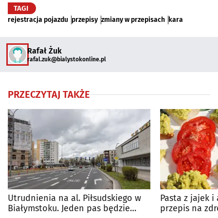
TAGI
rejestracja pojazdu
przepisy
zmiany w przepisach
kara
Rafał Żuk
rafal.zuk@bialystokonline.pl
PRZECZYTAJ TAKŻE
Utrudnienia na al. Piłsudskiego w
Pasta z jajek 
Białymstoku. Jeden pas będzie
przepis na zd