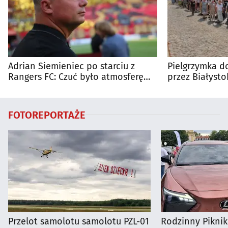
Adrian Siemieniec po starciu z
Pielgrzymka do
Rangers FC: Czuć było atmosferę
przez Białysto
dużego meczu
utrudnienia?
FOTOREPORTAŻE
Przelot samolotu samolotu PZL-01
Rodzinny Pikni