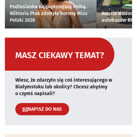
Podlasianka najpiękniejszą Polką.
Wiktoria Ptak zdobyła koronę Miss
Awaria wodocią
Polski 2026
autobusów BKM 
MASZ CIEKAWY TEMAT?
Wiesz, że zdarzyło się coś interesującego w
Białymstoku lub okolicy? Chcesz abyśmy
o czymś napisali?
NAPISZ DO NAS