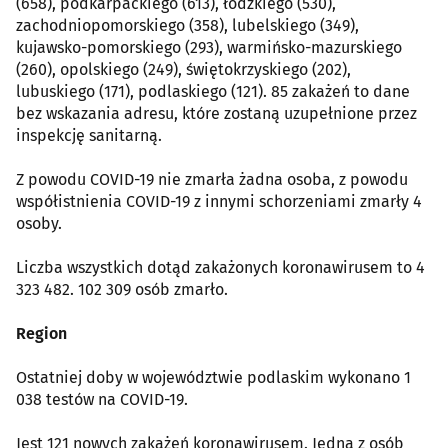
(658), podkarpackiego (613), łódzkiego (530),
zachodniopomorskiego (358), lubelskiego (349),
kujawsko-pomorskiego (293), warmińsko-mazurskiego
(260), opolskiego (249), świętokrzyskiego (202),
lubuskiego (171), podlaskiego (121). 85 zakażeń to dane
bez wskazania adresu, które zostaną uzupełnione przez
inspekcję sanitarną.
Z powodu COVID-19 nie zmarła żadna osoba, z powodu
współistnienia COVID-19 z innymi schorzeniami zmarły 4
osoby.
Liczba wszystkich dotąd zakażonych koronawirusem to 4
323 482. 102 309 osób zmarło.
Region
Ostatniej doby w województwie podlaskim wykonano 1
038 testów na COVID-19.
Jest 121 nowych zakażeń koronawirusem. Jedna z osób