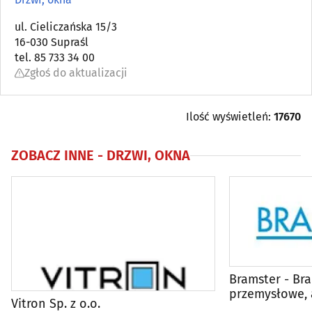
Architektura, architektura wnętrz
(83)
ul. Cieliczańska 15/3
16-030 Supraśl
Biura projektów
(84)
tel. 85 733 34 00
Zgłoś do aktualizacji
Blacharstwo i dekarstwo
(17)
Bramy, ogrodzenia
(36)
Ilość wyświetleń:
17670
Brukarstwo, bruk
(26)
ZOBACZ INNE -
DRZWI, OKNA
Budowlane maszyny, narzędzia, sprzęt
(54)
Budowlane materiały
(101)
Budowlane przedsiębiorstwa
(118)
Bramster - Br
przemysłowe, 
Centralne odkurzacze
(3)
Vitron Sp. z o.o.
ogrodzenia