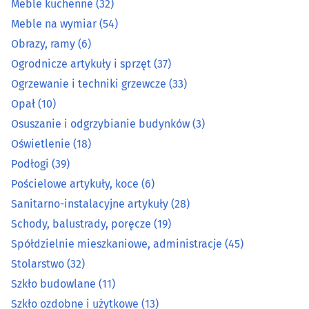
Meble kuchenne
(32)
Kowale
(2)
Meble na wymiar
(54)
Łazienki - wyposażenie
(27)
Obrazy, ramy
(6)
Ogrodnicze artykuły i sprzęt
(37)
Markety budowlane
(8)
Ogrzewanie i techniki grzewcze
(33)
Opał
(10)
Meble - akcesoria
(25)
Osuszanie i odgrzybianie budynków
(3)
Oświetlenie
(18)
Meble - sklepy
(62)
Podłogi
(39)
Meble biurowe
(13)
Pościelowe artykuły, koce
(6)
Sanitarno-instalacyjne artykuły
(28)
Meble dziecięce i młodzieżowe
(11)
Schody, balustrady, poręcze
(19)
Spółdzielnie mieszkaniowe, administracje
(45)
Meble kuchenne
(32)
Stolarstwo
(32)
Szkło budowlane
(11)
Meble na wymiar
(54)
Szkło ozdobne i użytkowe
(13)