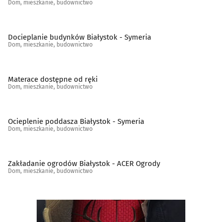
Dom, mieszkanie, budownictwo
Schody, balustrady, poręcze
(19)
Docieplanie budynków Białystok - Symeria
Spółdzielnie mieszkaniowe, administracje
(45)
Dom, mieszkanie, budownictwo
Stolarstwo
(32)
Materace dostępne od ręki
Dom, mieszkanie, budownictwo
Szkło budowlane
(11)
Szkło ozdobne i użytkowe
(13)
Ocieplenie poddasza Białystok - Symeria
Dom, mieszkanie, budownictwo
Tapety
(5)
Zakładanie ogrodów Białystok - ACER Ogrody
Tereny zieleni - projektowanie, urządzanie, konserwacja
Dom, mieszkanie, budownictwo
(25)
Tkaniny i artykuły tekstylne
(13)