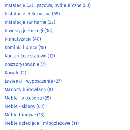
Instalacje C.O., gazowe, hydrauliczne
(50)
Instalacje C.O., gazowe, hydrauliczne
(50)
Instalacje elektryczne
(65)
Instalacje sanitarne
(32)
Instalacje elektryczne
(65)
Inwestycje - usługi
(36)
Klimatyzacja
(40)
Instalacje sanitarne
(32)
Kominki i piece
(15)
Konstrukcje stalowe
(12)
Inwestycje - usługi
(36)
Kosztorysowanie
(7)
Klimatyzacja
(40)
Kowale
(2)
Łazienki - wyposażenie
(27)
Kominki i piece
(15)
Markety budowlane
(8)
Meble - akcesoria
(25)
Konstrukcje stalowe
(12)
Meble - sklepy
(62)
Meble biurowe
(13)
Kosztorysowanie
(7)
Meble dziecięce i młodzieżowe
(11)