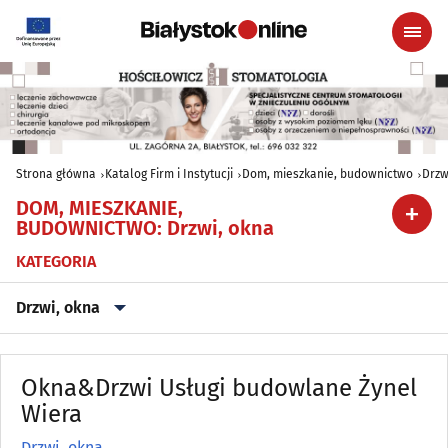
Strona główna
Katalog Firm i Instytucji
Dom, mieszkanie, budownictwo
Drzw
DOM, MIESZKANIE,
BUDOWNICTWO
:
Drzwi, okna
KATEGORIA
Drzwi, okna
Agencje nieruchomości
(79)
Okna&Drzwi Usługi budowlane Żynel
Antyki
Wiera
(5)
Drzwi, okna