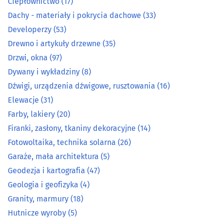
Ciepłownictwo
(17)
Dachy - materiały i pokrycia dachowe
(33)
Elewacje
(31)
Developerzy
(53)
Farby, lakiery
(20)
Drewno i artykuły drzewne
(35)
Drzwi, okna
(97)
Firanki, zasłony, tkaniny dekoracyjne
(14)
Dywany i wykładziny
(8)
Dźwigi, urządzenia dźwigowe, rusztowania
(16)
Fotowoltaika, technika solarna
(26)
Elewacje
(31)
Farby, lakiery
(20)
Garaże, mała architektura
(5)
Firanki, zasłony, tkaniny dekoracyjne
(14)
Geodezja i kartografia
(47)
Fotowoltaika, technika solarna
(26)
Garaże, mała architektura
(5)
Geologia i geofizyka
(4)
Geodezja i kartografia
(47)
Geologia i geofizyka
(4)
Granity, marmury
(18)
Granity, marmury
(18)
Hutnicze wyroby
(5)
Hutnicze wyroby
(5)