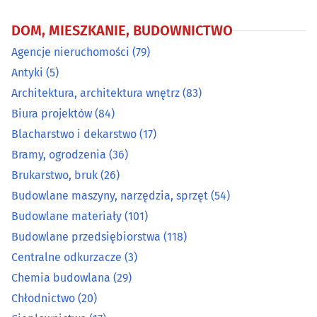
Chemia budowlana
(29)
DOM, MIESZKANIE, BUDOWNICTWO
Agencje nieruchomości
(79)
Chłodnictwo
(20)
Antyki
(5)
Ciepłownictwo
(17)
Architektura, architektura wnętrz
(83)
Biura projektów
(84)
Dachy - materiały i pokrycia dachowe
(33)
Blacharstwo i dekarstwo
(17)
Bramy, ogrodzenia
(36)
Developerzy
(53)
Brukarstwo, bruk
(26)
Budowlane maszyny, narzędzia, sprzęt
(54)
Drewno i artykuły drzewne
(35)
Budowlane materiały
(101)
Drzwi, okna
(97)
Budowlane przedsiębiorstwa
(118)
Centralne odkurzacze
(3)
Dywany i wykładziny
(8)
Chemia budowlana
(29)
Chłodnictwo
(20)
Dźwigi, urządzenia dźwigowe, rusztowania
(16)