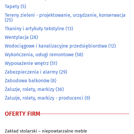
Obrazy, ramy
(6)
Tapety
(5)
Tereny zieleni - projektowanie, urządzanie, konserwacja
(25)
Ogrodnicze artykuły i sprzęt
(37)
Tkaniny i artykuły tekstylne
(13)
Ogrzewanie i techniki grzewcze
(33)
Wentylacja
(28)
Wodociągowe i kanalizacyjne przedsiębiorstwa
(12)
Opał
(10)
Wykończenia, usługi remontowe
(58)
Wyposażenie wnętrz
(51)
Osuszanie i odgrzybianie budynków
(3)
Zabezpieczenia i alarmy
(29)
Zabudowa balkonów
(8)
Oświetlenie
(18)
Żaluzje, rolety, markizy
(36)
Podłogi
(39)
Żaluzje, rolety, markizy - producenci
(9)
Pościelowe artykuły, koce
(6)
OFERTY FIRM
Sanitarno-instalacyjne artykuły
(28)
Zakład stolarski – niepowtarzalne meble