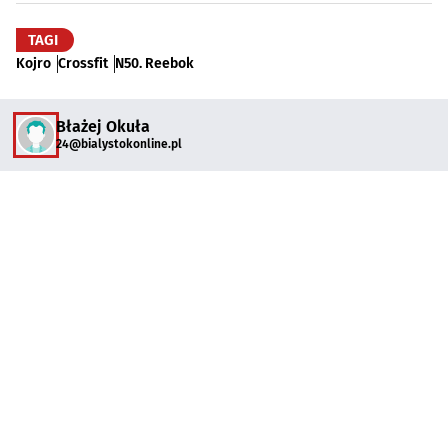
TAGI
Kojro
Crossfit
N50. Reebok
Błażej Okuła
24@bialystokonline.pl