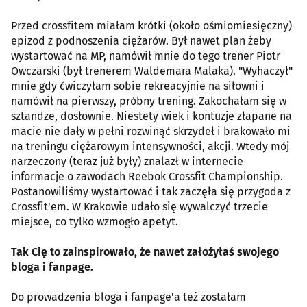
Przed crossfitem miałam krótki (około ośmiomiesięczny)
epizod z podnoszenia ciężarów. Był nawet plan żeby
wystartować na MP, namówił mnie do tego trener Piotr
Owczarski (był trenerem Waldemara Malaka). "Wyhaczył"
mnie gdy ćwiczyłam sobie rekreacyjnie na siłowni i
namówił na pierwszy, próbny trening. Zakochałam się w
sztandze, dosłownie. Niestety wiek i kontuzje złapane na
macie nie dały w pełni rozwinąć skrzydeł i brakowało mi
na treningu ciężarowym intensywności, akcji. Wtedy mój
narzeczony (teraz już były) znalazł w internecie
informacje o zawodach Reebok Crossfit Championship.
Postanowiliśmy wystartować i tak zaczęła się przygoda z
Crossfit'em. W Krakowie udało się wywalczyć trzecie
miejsce, co tylko wzmogło apetyt.
Tak Cię to zainspirowało, że nawet założyłaś swojego
bloga i fanpage.
Do prowadzenia bloga i fanpage'a też zostałam