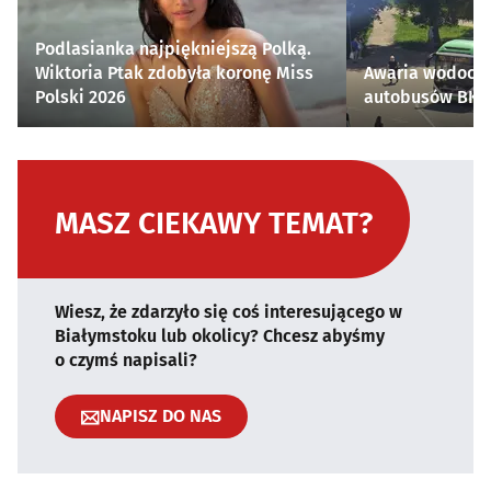
Podlasianka najpiękniejszą Polką.
Wiktoria Ptak zdobyła koronę Miss
Awaria wodocią
Polski 2026
autobusów BKM 
MASZ CIEKAWY TEMAT?
Wiesz, że zdarzyło się coś interesującego w
Białymstoku lub okolicy? Chcesz abyśmy
o czymś napisali?
NAPISZ DO NAS