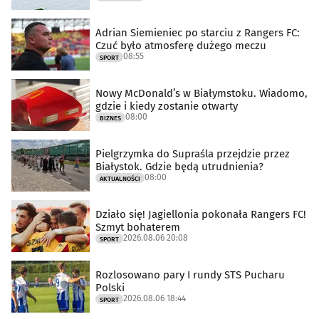
Adrian Siemieniec po starciu z Rangers FC:
Czuć było atmosferę dużego meczu
08:55
SPORT
Nowy McDonald’s w Białymstoku. Wiadomo,
gdzie i kiedy zostanie otwarty
08:00
BIZNES
Pielgrzymka do Supraśla przejdzie przez
Białystok. Gdzie będą utrudnienia?
08:00
AKTUALNOŚCI
Działo się! Jagiellonia pokonała Rangers FC!
Szmyt bohaterem
2026.08.06 20:08
SPORT
Rozlosowano pary I rundy STS Pucharu
Polski
2026.08.06 18:44
SPORT